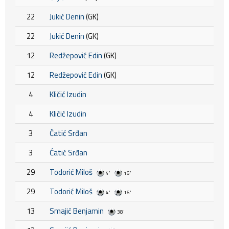
22
Jukić Denin
(GK)
22
Jukić Denin
(GK)
12
Redžepović Edin
(GK)
12
Redžepović Edin
(GK)
4
Kličić Izudin
4
Kličić Izudin
3
Ćatić Srđan
3
Ćatić Srđan
29
Todorić Miloš
4'
16'
29
Todorić Miloš
4'
16'
13
Smajić Benjamin
38'