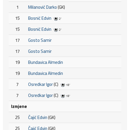
1
Milanović Darko
(GK)
15
Bosnić Edvin
2'
15
Bosnić Edvin
2'
17
Gosto Samir
17
Gosto Samir
19
Bundavica Almedin
19
Bundavica Almedin
7
Osredkar Igor
(C)
18'
7
Osredkar Igor
(C)
18'
Izmjene
25
Čajić Edvin
(GK)
25
Čajić Edvin
(GK)