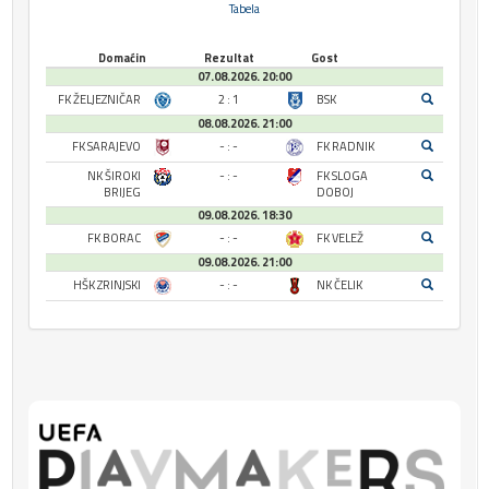
Tabela
Domaćin
Rezultat
Gost
07.08.2026. 20:00
FK ŽELJEZNIČAR
2 : 1
BSK
08.08.2026. 21:00
FK SARAJEVO
- : -
FK RADNIK
NK ŠIROKI
- : -
FK SLOGA
BRIJEG
DOBOJ
09.08.2026. 18:30
FK BORAC
- : -
FK VELEŽ
09.08.2026. 21:00
HŠK ZRINJSKI
- : -
NK ČELIK