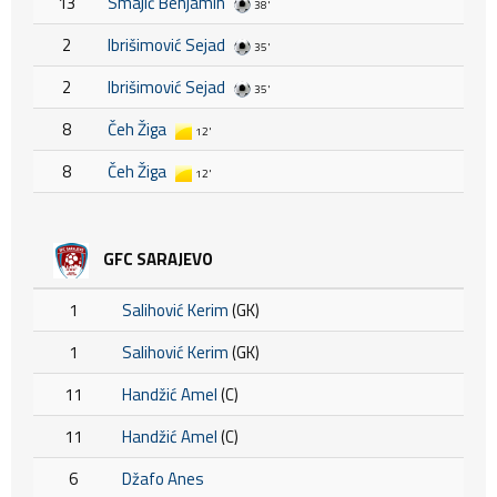
13
Smajić Benjamin
38'
2
Ibrišimović Sejad
35'
2
Ibrišimović Sejad
35'
8
Čeh Žiga
12'
8
Čeh Žiga
12'
GFC SARAJEVO
1
Salihović Kerim
(GK)
1
Salihović Kerim
(GK)
11
Handžić Amel
(C)
11
Handžić Amel
(C)
6
Džafo Anes