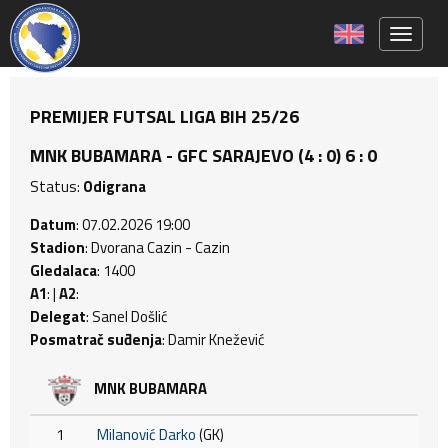
Toggle 
PREMIJER FUTSAL LIGA BIH 25/26
MNK BUBAMARA - GFC SARAJEVO (4 : 0) 6 : 0
Status:
Odigrana
Datum
: 07.02.2026 19:00
Stadion
: Dvorana Cazin - Cazin
Gledalaca
: 1400
A1
: |
A2
:
Delegat
: Sanel Došlić
Posmatrač suđenja
: Damir Knežević
MNK BUBAMARA
1
Milanović Darko
(GK)