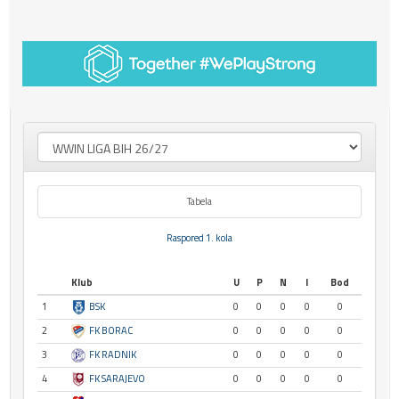
Tabela
Raspored 1. kola
Klub
U
P
N
I
Bod
1
BSK
0
0
0
0
0
2
FK BORAC
0
0
0
0
0
3
FK RADNIK
0
0
0
0
0
4
FK SARAJEVO
0
0
0
0
0