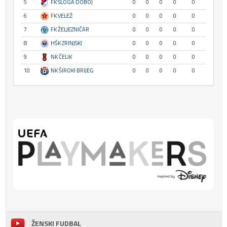
5
FK SLOGA DOBOJ
0
0
0
0
0
6
FK VELEŽ
0
0
0
0
0
7
FK ŽELJEZNIČAR
0
0
0
0
0
8
HŠK ZRINJSKI
0
0
0
0
0
9
NK ČELIK
0
0
0
0
0
10
NK ŠIROKI BRIJEG
0
0
0
0
0
ŽENSKI FUDBAL