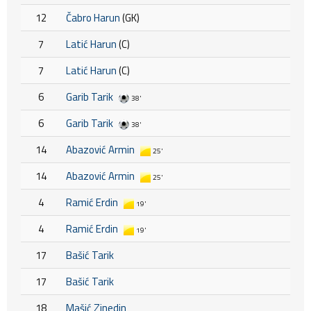
12
Čabro Harun
(GK)
7
Latić Harun
(C)
7
Latić Harun
(C)
6
Garib Tarik
38'
6
Garib Tarik
38'
14
Abazović Armin
25'
14
Abazović Armin
25'
4
Ramić Erdin
19'
4
Ramić Erdin
19'
17
Bašić Tarik
17
Bašić Tarik
18
Mašić Zinedin