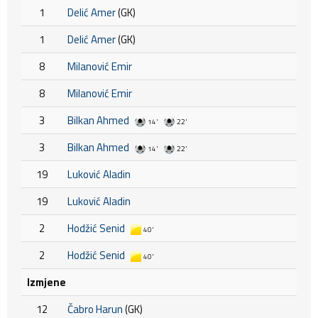
1
Delić Amer
(GK)
1
Delić Amer
(GK)
8
Milanović Emir
8
Milanović Emir
3
Bilkan Ahmed
14'
22'
3
Bilkan Ahmed
14'
22'
19
Luković Aladin
19
Luković Aladin
2
Hodžić Senid
40'
2
Hodžić Senid
40'
Izmjene
12
Čabro Harun
(GK)