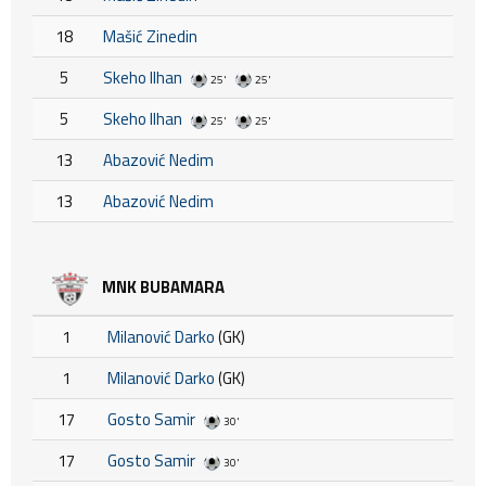
18
Mašić Zinedin
5
Skeho Ilhan
25'
25'
5
Skeho Ilhan
25'
25'
13
Abazović Nedim
13
Abazović Nedim
MNK BUBAMARA
1
Milanović Darko
(GK)
1
Milanović Darko
(GK)
17
Gosto Samir
30'
17
Gosto Samir
30'