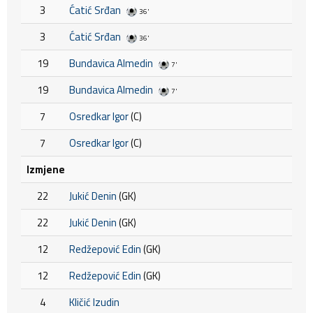
3
Ćatić Srđan
36'
3
Ćatić Srđan
36'
19
Bundavica Almedin
7'
19
Bundavica Almedin
7'
7
Osredkar Igor
(C)
7
Osredkar Igor
(C)
Izmjene
22
Jukić Denin
(GK)
22
Jukić Denin
(GK)
12
Redžepović Edin
(GK)
12
Redžepović Edin
(GK)
4
Kličić Izudin