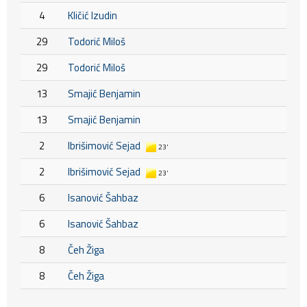
4
Kličić Izudin
29
Todorić Miloš
29
Todorić Miloš
13
Smajić Benjamin
13
Smajić Benjamin
2
Ibrišimović Sejad
23'
2
Ibrišimović Sejad
23'
6
Isanović Šahbaz
6
Isanović Šahbaz
8
Čeh Žiga
8
Čeh Žiga