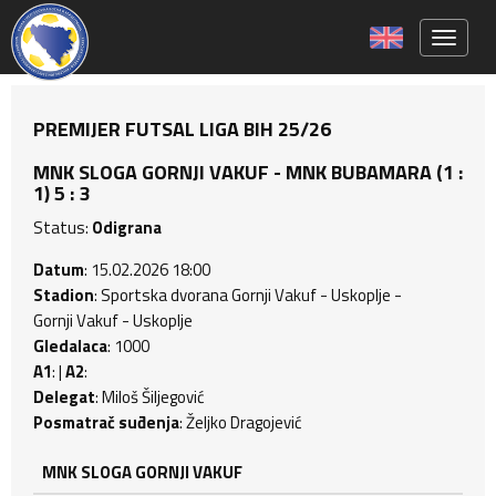
Toggle 
PREMIJER FUTSAL LIGA BIH 25/26
MNK SLOGA GORNJI VAKUF - MNK BUBAMARA (1 :
1) 5 : 3
Status:
Odigrana
Datum
: 15.02.2026 18:00
Stadion
: Sportska dvorana Gornji Vakuf - Uskoplje -
Gornji Vakuf - Uskoplje
Gledalaca
: 1000
A1
: |
A2
:
Delegat
: Miloš Šiljegović
Posmatrač suđenja
: Željko Dragojević
MNK SLOGA GORNJI VAKUF