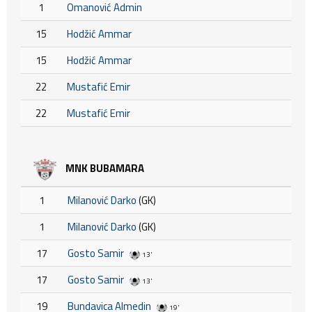
1
Omanović Admin
15
Hodžić Ammar
15
Hodžić Ammar
22
Mustafić Emir
22
Mustafić Emir
MNK BUBAMARA
1
Milanović Darko
(GK)
1
Milanović Darko
(GK)
17
Gosto Samir
13'
17
Gosto Samir
13'
19
Bundavica Almedin
19'