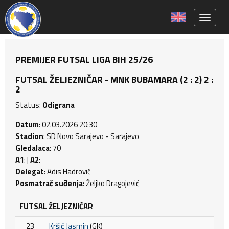
Toggle 
PREMIJER FUTSAL LIGA BIH 25/26
FUTSAL ŽELJEZNIČAR - MNK BUBAMARA (2 : 2) 2 :
2
Status:
Odigrana
Datum
: 02.03.2026 20:30
Stadion
: SD Novo Sarajevo - Sarajevo
Gledalaca
: 70
A1
: |
A2
:
Delegat
: Adis Hadrović
Posmatrač suđenja
: Željko Dragojević
FUTSAL ŽELJEZNIČAR
23
Kršić Jasmin
(GK)