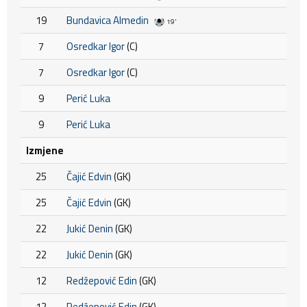
19
Bundavica Almedin
19'
7
Osredkar Igor
(C)
7
Osredkar Igor
(C)
9
Perić Luka
9
Perić Luka
Izmjene
25
Čajić Edvin
(GK)
25
Čajić Edvin
(GK)
22
Jukić Denin
(GK)
22
Jukić Denin
(GK)
12
Redžepović Edin
(GK)
12
Redžepović Edin
(GK)