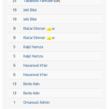
25
Tabaković Fahrudin
(GK)
19
Jelić Bilal
19
Jelić Bilal
8
Klačar Dženan
28'
8
Klačar Dženan
28'
5
Kaljić Hamza
5
Kaljić Hamza
6
Hasanović Irfan
6
Hasanović Irfan
13
Berilo Adin
13
Berilo Adin
1
Omanović Admin