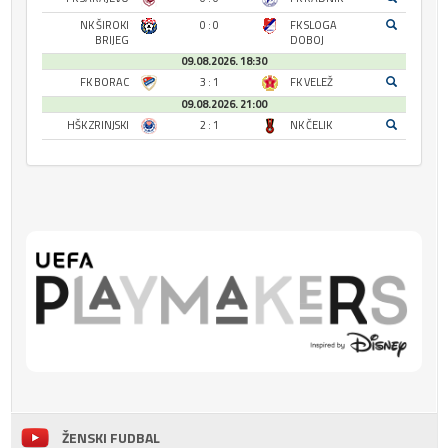
NK ŠIROKI
0 : 0
FK SLOGA
BRIJEG
DOBOJ
09.08.2026. 18:30
FK BORAC
3 : 1
FK VELEŽ
09.08.2026. 21:00
HŠK ZRINJSKI
2 : 1
NK ČELIK
ŽENSKI FUDBAL