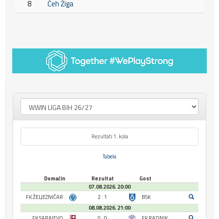
8
Čeh Žiga
Rezultati 1. kola
Tabela
Domaćin
Rezultat
Gost
07.08.2026. 20:00
FK ŽELJEZNIČAR
2 : 1
BSK
08.08.2026. 21:00
FK SARAJEVO
0 : 0
FK RADNIK