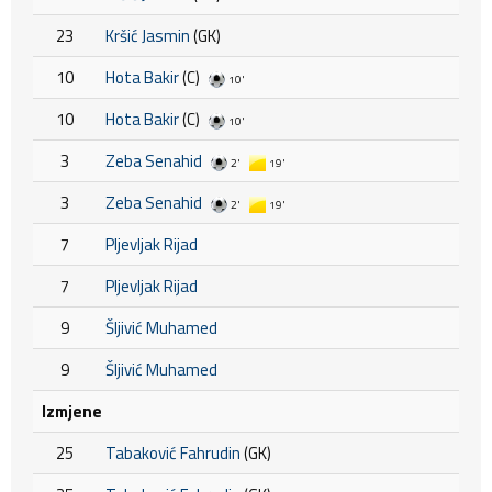
23
Kršić Jasmin
(GK)
10
Hota Bakir
(C)
10'
10
Hota Bakir
(C)
10'
3
Zeba Senahid
2'
19'
3
Zeba Senahid
2'
19'
7
Pljevljak Rijad
7
Pljevljak Rijad
9
Šljivić Muhamed
9
Šljivić Muhamed
Izmjene
25
Tabaković Fahrudin
(GK)