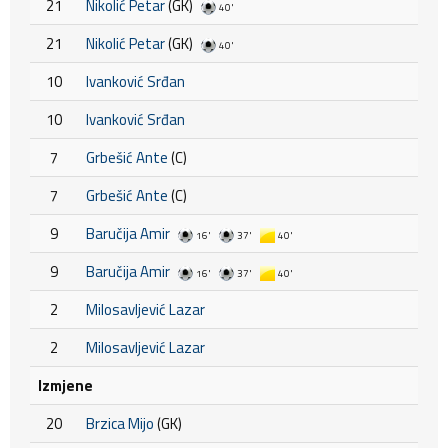
21
Nikolić Petar
(GK)
40'
21
Nikolić Petar
(GK)
40'
10
Ivanković Srđan
10
Ivanković Srđan
7
Grbešić Ante
(C)
7
Grbešić Ante
(C)
9
Baručija Amir
16'
37'
40'
9
Baručija Amir
16'
37'
40'
2
Milosavljević Lazar
2
Milosavljević Lazar
Izmjene
20
Brzica Mijo
(GK)