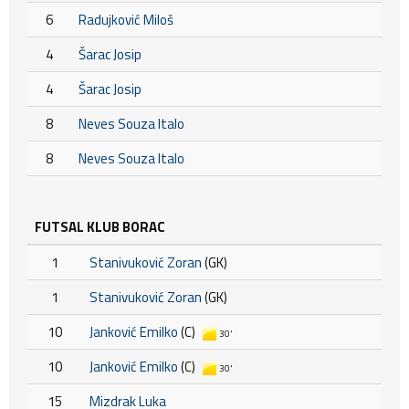
6
Radujković Miloš
4
Šarac Josip
4
Šarac Josip
8
Neves Souza Italo
8
Neves Souza Italo
FUTSAL KLUB BORAC
1
Stanivuković Zoran
(GK)
1
Stanivuković Zoran
(GK)
10
Janković Emilko
(C)
30'
10
Janković Emilko
(C)
30'
15
Mizdrak Luka