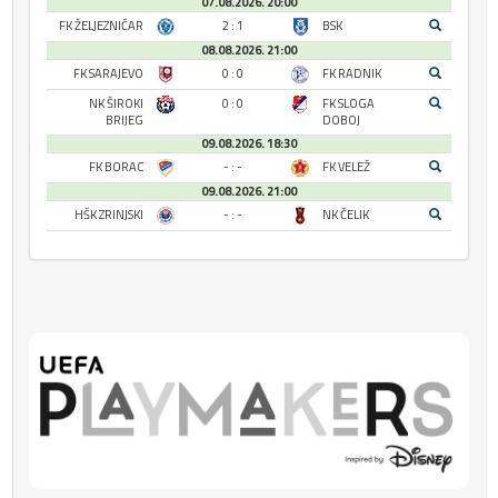
07.08.2026. 20:00
FK ŽELJEZNIČAR
2 : 1
BSK
08.08.2026. 21:00
FK SARAJEVO
0 : 0
FK RADNIK
NK ŠIROKI
0 : 0
FK SLOGA
BRIJEG
DOBOJ
09.08.2026. 18:30
FK BORAC
- : -
FK VELEŽ
09.08.2026. 21:00
HŠK ZRINJSKI
- : -
NK ČELIK