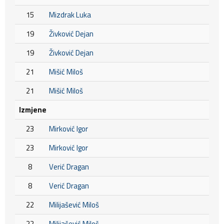
15
Mizdrak Luka
19
Živković Dejan
19
Živković Dejan
21
Mišić Miloš
21
Mišić Miloš
Izmjene
23
Mirković Igor
23
Mirković Igor
8
Verić Dragan
8
Verić Dragan
22
Milijašević Miloš
22
Milijašević Miloš