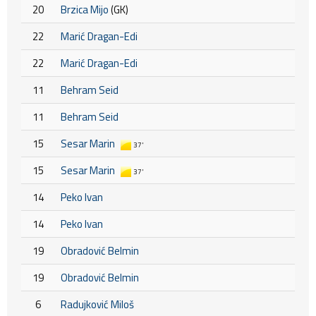
20
Brzica Mijo
(GK)
22
Marić Dragan-Edi
22
Marić Dragan-Edi
11
Behram Seid
11
Behram Seid
15
Sesar Marin
37'
15
Sesar Marin
37'
14
Peko Ivan
14
Peko Ivan
19
Obradović Belmin
19
Obradović Belmin
6
Radujković Miloš