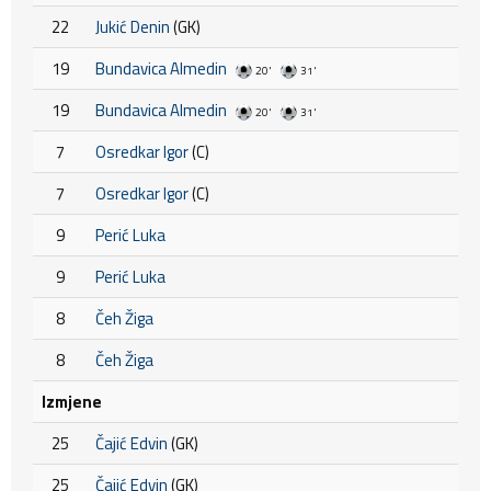
22
Jukić Denin
(GK)
19
Bundavica Almedin
20'
31'
19
Bundavica Almedin
20'
31'
7
Osredkar Igor
(C)
7
Osredkar Igor
(C)
9
Perić Luka
9
Perić Luka
8
Čeh Žiga
8
Čeh Žiga
Izmjene
25
Čajić Edvin
(GK)
25
Čajić Edvin
(GK)