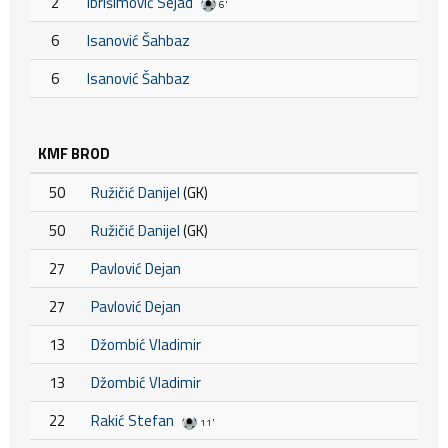
2
Ibrišimović Sejad
6'
6
Isanović Šahbaz
6
Isanović Šahbaz
KMF BROD
50
Ružičić Danijel
(GK)
50
Ružičić Danijel
(GK)
27
Pavlović Dejan
27
Pavlović Dejan
13
Džombić Vladimir
13
Džombić Vladimir
22
Rakić Stefan
11'