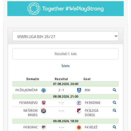
Rezultati 1. kola
Tabela
Domaćin
Rezultat
Gost
07.08.2026. 20:00
FK ŽELJEZNIČAR
2 : 1
BSK
08.08.2026. 21:00
FK SARAJEVO
- : -
FK RADNIK
NK ŠIROKI
- : -
FK SLOGA
BRIJEG
DOBOJ
09.08.2026. 18:30
FK BORAC
- : -
FK VELEŽ