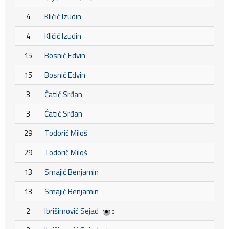
4
Kličić Izudin
4
Kličić Izudin
15
Bosnić Edvin
15
Bosnić Edvin
3
Ćatić Srđan
3
Ćatić Srđan
29
Todorić Miloš
29
Todorić Miloš
13
Smajić Benjamin
13
Smajić Benjamin
2
Ibrišimović Sejad
6'