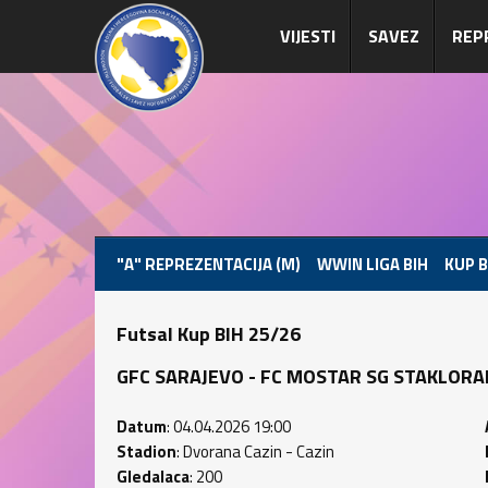
VIJESTI
SAVEZ
REP
"A" REPREZENTACIJA (M)
WWIN LIGA BIH
KUP B
Futsal Kup BIH 25/26
GFC SARAJEVO - FC MOSTAR SG STAKLORAD (0
Datum
: 04.04.2026 19:00
Stadion
: Dvorana Cazin - Cazin
Gledalaca
: 200