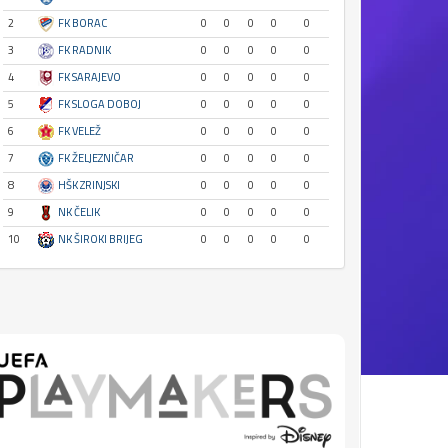
2
FK BORAC
0
0
0
0
0
3
FK RADNIK
0
0
0
0
0
4
FK SARAJEVO
0
0
0
0
0
5
FK SLOGA DOBOJ
0
0
0
0
0
6
FK VELEŽ
0
0
0
0
0
7
FK ŽELJEZNIČAR
0
0
0
0
0
8
HŠK ZRINJSKI
0
0
0
0
0
9
NK ČELIK
0
0
0
0
0
10
NK ŠIROKI BRIJEG
0
0
0
0
0