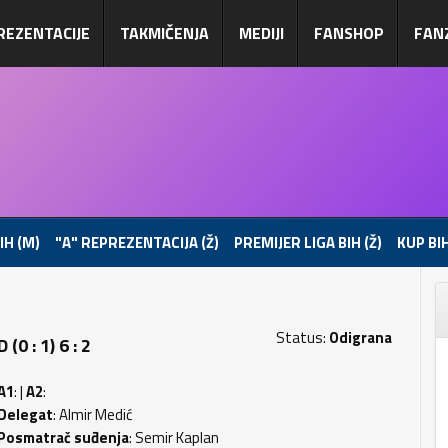
REZENTACIJE
TAKMIČENJA
MEDIJI
FANSHOP
FAN
IH (M)
"A" REPREZENTACIJA (Ž)
PREMIJER LIGA BIH (Ž)
KUP BIH
Status:
Odigrana
 : 1) 6 : 2
A1
: |
A2
:
Delegat
: Almir Medić
Posmatrač suđenja
: Semir Kaplan