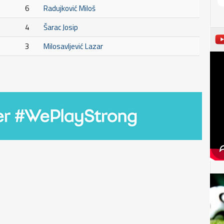
6
Radujković Miloš
4
Šarac Josip
3
Milosavljević Lazar