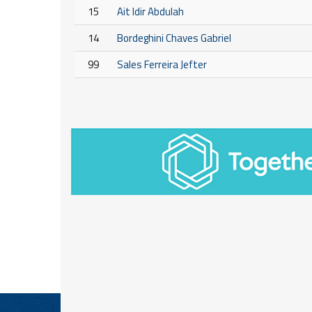
15
Ait Idir Abdulah
14
Bordeghini Chaves Gabriel
99
Sales Ferreira Jefter