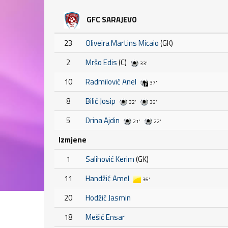
GFC SARAJEVO
23
Oliveira Martins Micaio
(GK)
2
Mršo Edis
(C)
33'
10
Radmilović Anel
37'
8
Bilić Josip
32'
36'
5
Drina Ajdin
21'
22'
Izmjene
1
Salihović Kerim
(GK)
11
Handžić Amel
36'
20
Hodžić Jasmin
18
Mešić Ensar