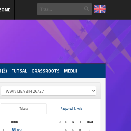
ZONE
 (Ž)
FUTSAL
GRASSROOTS
MEDIJI
Tabela
Raspored 1. kola
Klub
U
P
N
I
Bod
1
BSK
0
0
0
0
0