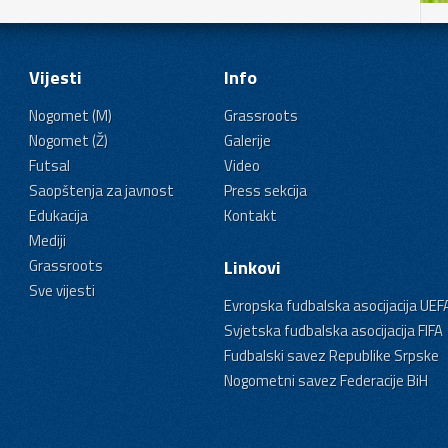
Vijesti
Info
Nogomet (M)
Grassroots
Nogomet (Ž)
Galerije
Futsal
Video
Saopštenja za javnost
Press sekcija
Edukacija
Kontakt
Mediji
Grassroots
Linkovi
Sve vijesti
Evropska fudbalska asocijacija UEF
Svjetska fudbalska asocijacija FIFA
Fudbalski savez Republike Srpske
Nogometni savez Federacije BiH