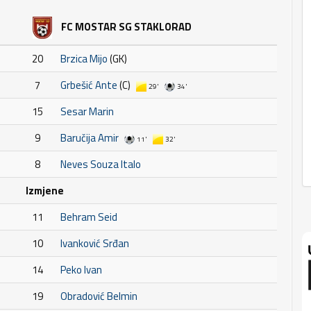
FC MOSTAR SG STAKLORAD
20
Brzica Mijo
(GK)
7
Grbešić Ante
(C)
29'
34'
15
Sesar Marin
9
Baručija Amir
11'
32'
8
Neves Souza Italo
Izmjene
11
Behram Seid
10
Ivanković Srđan
14
Peko Ivan
19
Obradović Belmin