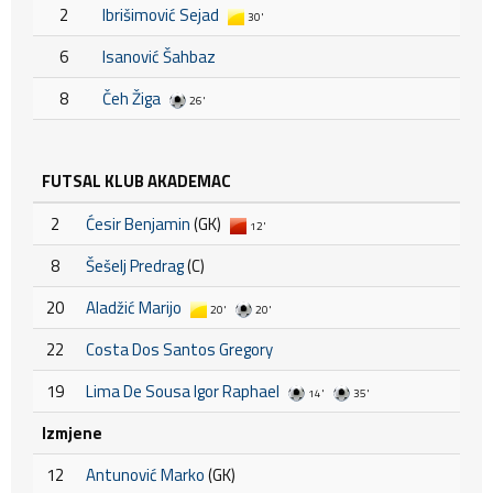
2
Ibrišimović Sejad
30'
6
Isanović Šahbaz
8
Čeh Žiga
26'
FUTSAL KLUB AKADEMAC
2
Ćesir Benjamin
(GK)
12'
8
Šešelj Predrag
(C)
20
Aladžić Marijo
20'
20'
22
Costa Dos Santos Gregory
19
Lima De Sousa Igor Raphael
14'
35'
Izmjene
12
Antunović Marko
(GK)