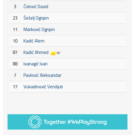
3
Čolović David
23
Šešelj Ognjen
11
Marković Ognjen
10
Kadić Alem
87
Kadić Ahmed
30'
88
Ivanagić Ivan
7
Pavlović Aleksandar
17
Vukadinović Veroljub