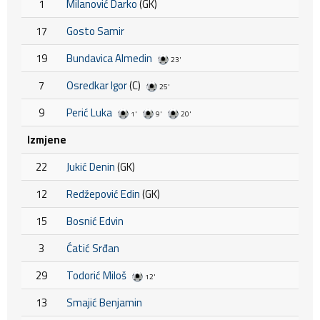
1
Milanović Darko
(GK)
17
Gosto Samir
19
Bundavica Almedin
23'
7
Osredkar Igor
(C)
25'
9
Perić Luka
1'
9'
20'
Izmjene
22
Jukić Denin
(GK)
12
Redžepović Edin
(GK)
15
Bosnić Edvin
3
Ćatić Srđan
29
Todorić Miloš
12'
13
Smajić Benjamin