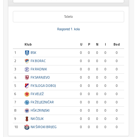
Tabela
Raspored 1. kola
Klub
U
P
N
I
Bod
1
BSK
0
0
0
0
0
2
FK BORAC
0
0
0
0
0
3
FK RADNIK
0
0
0
0
0
4
FK SARAJEVO
0
0
0
0
0
5
FK SLOGA DOBOJ
0
0
0
0
0
6
FK VELEŽ
0
0
0
0
0
7
FK ŽELJEZNIČAR
0
0
0
0
0
8
HŠK ZRINJSKI
0
0
0
0
0
9
NK ČELIK
0
0
0
0
0
10
NK ŠIROKI BRIJEG
0
0
0
0
0