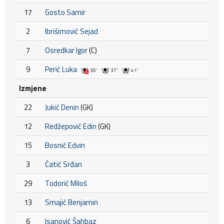
17
Gosto Samir
2
Ibrišimović Sejad
7
Osredkar Igor
(C)
9
Perić Luka
30'
37'
41'
Izmjene
22
Jukić Denin
(GK)
12
Redžepović Edin
(GK)
15
Bosnić Edvin
3
Ćatić Srđan
29
Todorić Miloš
13
Smajić Benjamin
6
Isanović Šahbaz