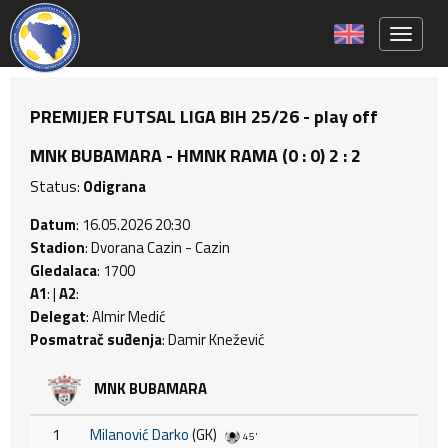
Toggle 
PREMIJER FUTSAL LIGA BIH 25/26 - play off
MNK BUBAMARA - HMNK RAMA (0 : 0) 2 : 2
Status:
Odigrana
Datum
: 16.05.2026 20:30
Stadion
: Dvorana Cazin - Cazin
Gledalaca
: 1700
A1
: |
A2
:
Delegat
: Almir Medić
Posmatrač suđenja
: Damir Knežević
MNK BUBAMARA
1
Milanović Darko
(GK)
45'