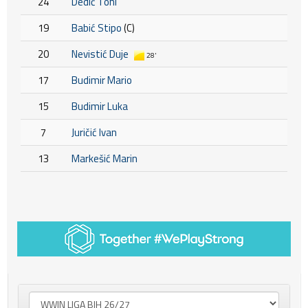
24
Dedić Toni
19
Babić Stipo
(C)
20
Nevistić Duje
28'
17
Budimir Mario
15
Budimir Luka
7
Juričić Ivan
13
Markešić Marin