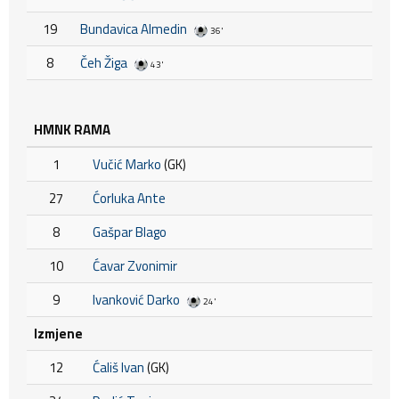
19
Bundavica Almedin
36'
8
Čeh Žiga
43'
HMNK RAMA
1
Vučić Marko
(GK)
27
Ćorluka Ante
8
Gašpar Blago
10
Ćavar Zvonimir
9
Ivanković Darko
24'
Izmjene
12
Ćališ Ivan
(GK)