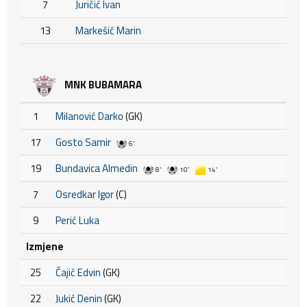
7
Juričić Ivan
13
Markešić Marin
MNK BUBAMARA
1
Milanović Darko
(GK)
17
Gosto Samir
6'
19
Bundavica Almedin
8'
10'
14'
7
Osredkar Igor
(C)
9
Perić Luka
Izmjene
25
Čajić Edvin
(GK)
22
Jukić Denin
(GK)