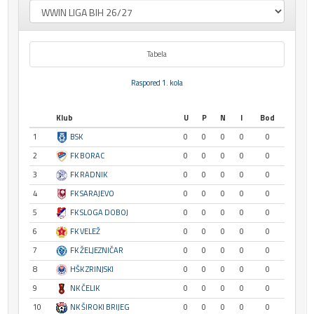
Tabela
Raspored 1. kola
Klub
U
P
N
I
Bod
1
BSK
0
0
0
0
0
2
FK BORAC
0
0
0
0
0
3
FK RADNIK
0
0
0
0
0
4
FK SARAJEVO
0
0
0
0
0
5
FK SLOGA DOBOJ
0
0
0
0
0
6
FK VELEŽ
0
0
0
0
0
7
FK ŽELJEZNIČAR
0
0
0
0
0
8
HŠK ZRINJSKI
0
0
0
0
0
9
NK ČELIK
0
0
0
0
0
10
NK ŠIROKI BRIJEG
0
0
0
0
0