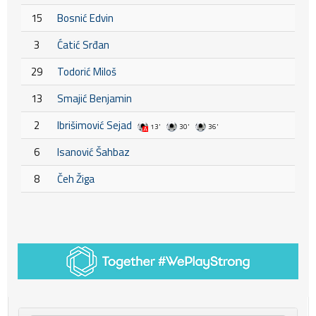
15
Bosnić Edvin
3
Ćatić Srđan
29
Todorić Miloš
13
Smajić Benjamin
2
Ibrišimović Sejad
13'
30'
36'
6
Isanović Šahbaz
8
Čeh Žiga