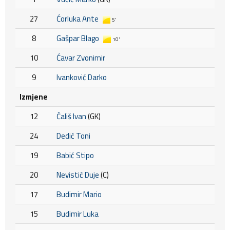
27
Ćorluka Ante
5'
8
Gašpar Blago
10'
10
Ćavar Zvonimir
9
Ivanković Darko
Izmjene
12
Ćališ Ivan
(GK)
24
Dedić Toni
19
Babić Stipo
20
Nevistić Duje
(C)
17
Budimir Mario
15
Budimir Luka