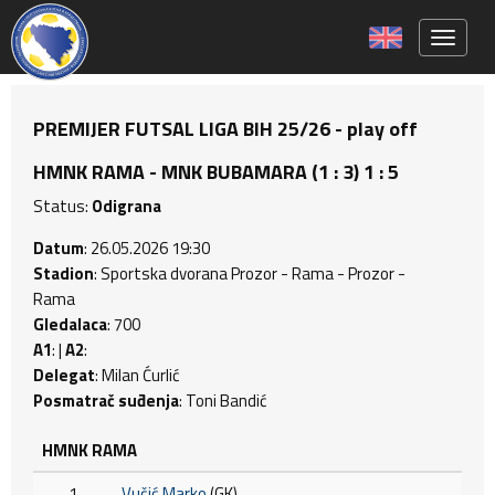
Toggle 
PREMIJER FUTSAL LIGA BIH 25/26 - play off
HMNK RAMA - MNK BUBAMARA (1 : 3) 1 : 5
Status:
Odigrana
Datum
: 26.05.2026 19:30
Stadion
: Sportska dvorana Prozor - Rama - Prozor -
Rama
Gledalaca
: 700
A1
: |
A2
:
Delegat
: Milan Ćurlić
Posmatrač suđenja
: Toni Bandić
HMNK RAMA
1
Vučić Marko
(GK)