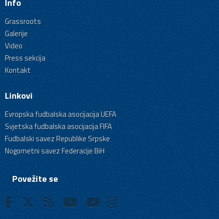
Info
Grassroots
Galerije
Video
Press sekcija
Kontakt
Linkovi
Evropska fudbalska asocijacija UEFA
Svjetska fudbalska asocijacija FIFA
Fudbalski savez Republike Srpske
Nogometni savez Federacije BiH
Povežite se