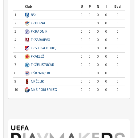
Klub
U
P
N
I
Bod
1
BSK
0
0
0
0
0
2
FK BORAC
0
0
0
0
0
3
FK RADNIK
0
0
0
0
0
4
FK SARAJEVO
0
0
0
0
0
5
FK SLOGA DOBOJ
0
0
0
0
0
6
FK VELEŽ
0
0
0
0
0
7
FK ŽELJEZNIČAR
0
0
0
0
0
8
HŠK ZRINJSKI
0
0
0
0
0
9
NK ČELIK
0
0
0
0
0
10
NK ŠIROKI BRIJEG
0
0
0
0
0