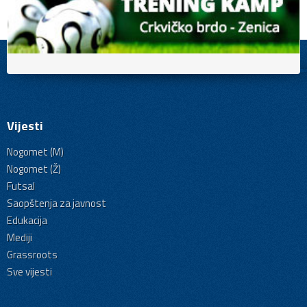
Vijesti
Nogomet (M)
Nogomet (Ž)
Futsal
Saopštenja za javnost
Edukacija
Mediji
Grassroots
Sve vijesti