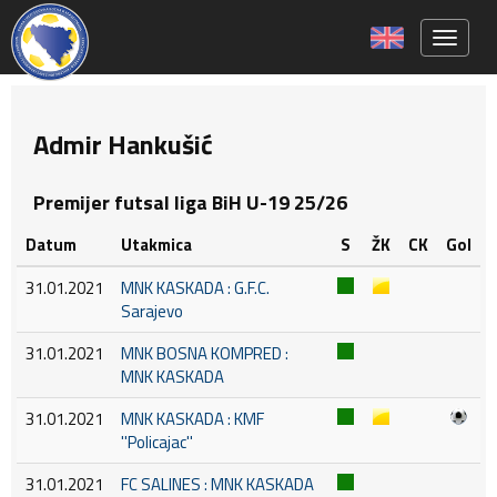
Toggle 
Admir Hankušić
Premijer futsal liga BiH U-19 25/26
Datum
Utakmica
S
ŽK
CK
Gol
31.01.2021
MNK KASKADA : G.F.C.
Sarajevo
31.01.2021
MNK BOSNA KOMPRED :
MNK KASKADA
31.01.2021
MNK KASKADA : KMF
''Policajac''
31.01.2021
FC SALINES : MNK KASKADA