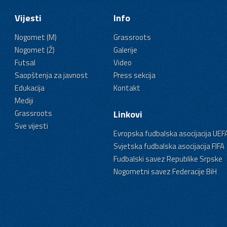
Vijesti
Info
Nogomet (M)
Grassroots
Nogomet (Ž)
Galerije
Futsal
Video
Saopštenja za javnost
Press sekcija
Edukacija
Kontakt
Mediji
Grassroots
Linkovi
Sve vijesti
Evropska fudbalska asocijacija UEF
Svjetska fudbalska asocijacija FIFA
Fudbalski savez Republike Srpske
Nogometni savez Federacije BiH