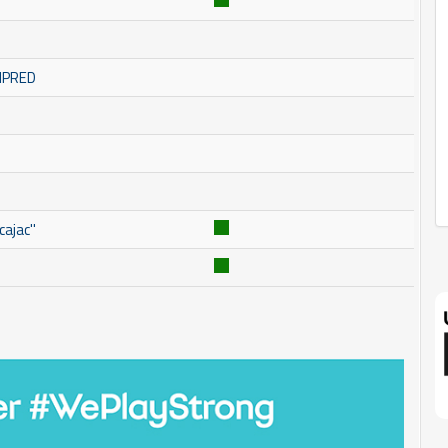
OMPRED
ajac''