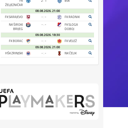
FK
2 : 1
BSK
ŽELJEZNIČAR
08.08.2026. 21:00
FK SARAJEVO
- : -
FK RADNIK
NK ŠIROKI
- : -
FK SLOGA
BRIJEG
DOBOJ
09.08.2026. 18:30
FK BORAC
- : -
FK VELEŽ
09.08.2026. 21:00
HŠK ZRINJSKI
- : -
NK ČELIK