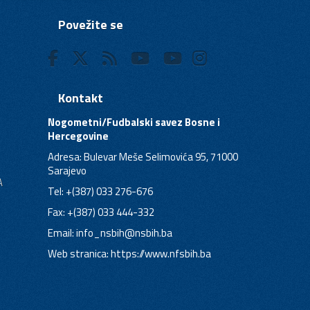
Povežite se
Kontakt
Nogometni/Fudbalski savez Bosne i
Hercegovine
Adresa: Bulevar Meše Selimovića 95, 71000
Sarajevo
A
Tel: +(387) 033 276-676
Fax: +(387) 033 444-332
Email:
info_nsbih@nsbih.ba
Web stranica: https://www.nfsbih.ba