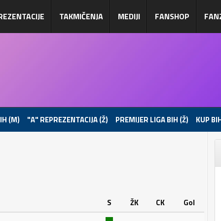
REZENTACIJE
TAKMIČENJA
MEDIJI
FANSHOP
FAN
IH (M)
"A" REPREZENTACIJA (Ž)
PREMIJER LIGA BIH (Ž)
KUP BIH
S
ŽK
CK
Gol