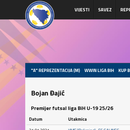
VIJESTI
SAVEZ
REP
"A" REPREZENTACIJA (M)
WWIN LIGA BIH
KUP B
Bojan Đajić
Premijer futsal liga BiH U-19 25/26
Datum
Utakmica