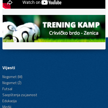
Vijesti
Nogomet (M)
Nogomet (Ž)
Futsal
Saopštenja za javnost
Edukacija
Mediji