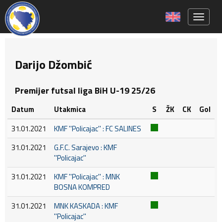
Toggle 
Darijo Džombić
Premijer futsal liga BiH U-19 25/26
Datum
Utakmica
S
ŽK
CK
Gol
31.01.2021
KMF ''Policajac'' : FC SALINES
31.01.2021
G.F.C. Sarajevo : KMF
''Policajac''
31.01.2021
KMF ''Policajac'' : MNK
BOSNA KOMPRED
31.01.2021
MNK KASKADA : KMF
''Policajac''