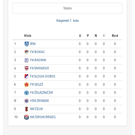
Tabela
Raspored 1. kola
Klub
U
P
N
I
Bod
1
BSK
0
0
0
0
0
2
FK BORAC
0
0
0
0
0
3
FK RADNIK
0
0
0
0
0
4
FK SARAJEVO
0
0
0
0
0
5
FK SLOGA DOBOJ
0
0
0
0
0
6
FK VELEŽ
0
0
0
0
0
7
FK ŽELJEZNIČAR
0
0
0
0
0
8
HŠK ZRINJSKI
0
0
0
0
0
9
NK ČELIK
0
0
0
0
0
10
NK ŠIROKI BRIJEG
0
0
0
0
0