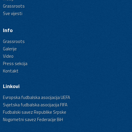
Grassroots
Sve vijesti
Info
Grassroots
Galerije
Video
Press sekcija
Kontakt
Linkovi
Evropska fudbalska asocijacija UEFA
Svjetska fudbalska asocijacija FIFA
Fudbalski savez Republike Srpske
Nogometni savez Federacije BiH