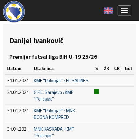
Toggle 
Danijel Ivanković
Premijer futsal liga BiH U-19 25/26
Datum
Utakmica
S
ŽK
CK
Gol
31.01.2021
KMF ''Policajac'' : FC SALINES
31.01.2021
G.F.C. Sarajevo : KMF
''Policajac''
31.01.2021
KMF ''Policajac'' : MNK
BOSNA KOMPRED
31.01.2021
MNK KASKADA : KMF
''Policajac''