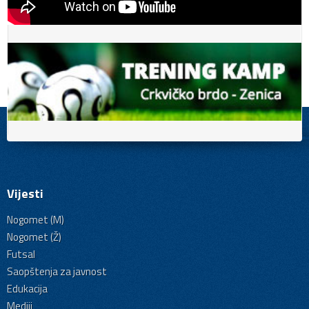
Vijesti
Nogomet (M)
Nogomet (Ž)
Futsal
Saopštenja za javnost
Edukacija
Mediji