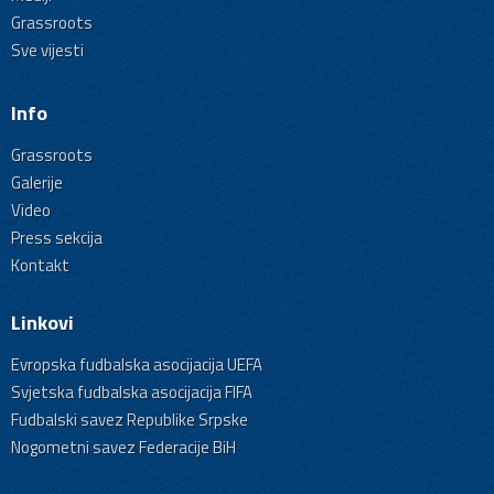
Grassroots
Sve vijesti
Info
Grassroots
Galerije
Video
Press sekcija
Kontakt
Linkovi
Evropska fudbalska asocijacija UEFA
Svjetska fudbalska asocijacija FIFA
Fudbalski savez Republike Srpske
Nogometni savez Federacije BiH