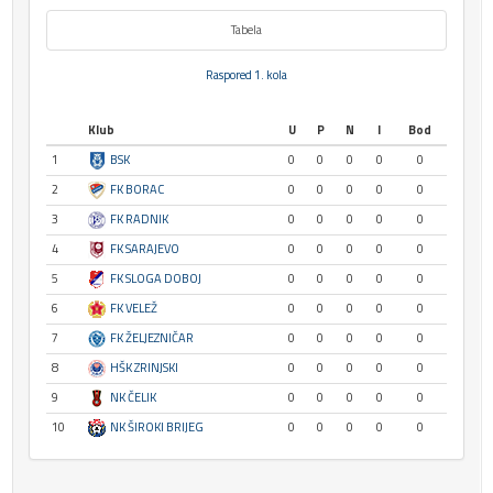
Tabela
Raspored 1. kola
Klub
U
P
N
I
Bod
1
BSK
0
0
0
0
0
2
FK BORAC
0
0
0
0
0
3
FK RADNIK
0
0
0
0
0
4
FK SARAJEVO
0
0
0
0
0
5
FK SLOGA DOBOJ
0
0
0
0
0
6
FK VELEŽ
0
0
0
0
0
7
FK ŽELJEZNIČAR
0
0
0
0
0
8
HŠK ZRINJSKI
0
0
0
0
0
9
NK ČELIK
0
0
0
0
0
10
NK ŠIROKI BRIJEG
0
0
0
0
0