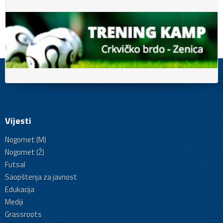
Vijesti
Nogomet (M)
Nogomet (Ž)
Futsal
Saopštenja za javnost
Edukacija
Mediji
Grassroots