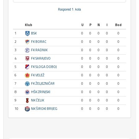
Raspored 1. kola
Klub
U
P
N
I
Bod
1
BSK
0
0
0
0
0
2
FK BORAC
0
0
0
0
0
3
FK RADNIK
0
0
0
0
0
4
FK SARAJEVO
0
0
0
0
0
5
FK SLOGA DOBOJ
0
0
0
0
0
6
FK VELEŽ
0
0
0
0
0
7
FK ŽELJEZNIČAR
0
0
0
0
0
8
HŠK ZRINJSKI
0
0
0
0
0
9
NK ČELIK
0
0
0
0
0
10
NK ŠIROKI BRIJEG
0
0
0
0
0