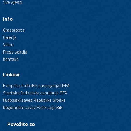
Sve vijesti
Info
Grassroots
Galerije
Video
Press sekcija
Kontakt
Linkovi
Evropska fudbalska asocijacija UEFA
Svjetska fudbalska asocijacija FIFA
Fudbalski savez Republike Srpske
Nogometni savez Federacije BiH
Povežite se