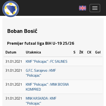
Toggle 
Boban Bosić
Premijer futsal liga BiH U-19 25/26
Datum
Utakmica
S
ŽK
CK
Gol
31.01.2021
KMF ''Policajac'' : FC SALINES
31.01.2021
G.F.C. Sarajevo : KMF
''Policajac''
31.01.2021
KMF ''Policajac'' : MNK BOSNA
KOMPRED
31.01.2021
MNK KASKADA : KMF
''Policajac''