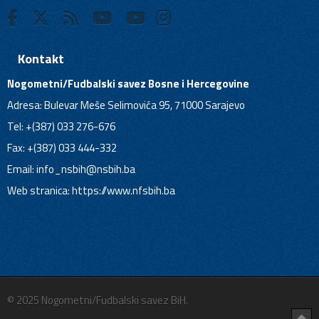
Kontakt
Nogometni/Fudbalski savez Bosne i Hercegovine
Adresa: Bulevar Meše Selimovića 95, 71000 Sarajevo
Tel: +(387) 033 276-676
Fax: +(387) 033 444-332
Email:
info_nsbih@nsbih.ba
Web stranica: https://www.nfsbih.ba
© 2025 Nogometni/Fudbalski savez BiH.