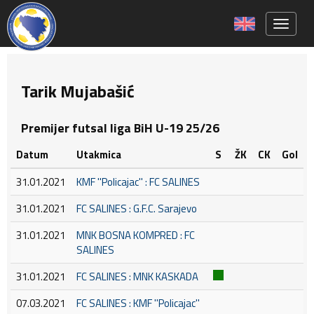
Toggle 
Tarik Mujabašić
Premijer futsal liga BiH U-19 25/26
Datum
Utakmica
S
ŽK
CK
Gol
31.01.2021
KMF ''Policajac'' : FC SALINES
31.01.2021
FC SALINES : G.F.C. Sarajevo
31.01.2021
MNK BOSNA KOMPRED : FC
SALINES
31.01.2021
FC SALINES : MNK KASKADA
07.03.2021
FC SALINES : KMF ''Policajac''