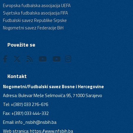
Evropska fudbalska asocijacija UEFA
Svjetska fudbalska asocijacija FIFA
Fudbalski savez Republike Srpske
Nogometni savez Federacije BiH
Povežite se
Kontakt
Nogometni/Fudbalski savez Bosne i Hercegovine
Adresa: Bulevar Meše Selimovića 95, 71000 Sarajevo
Tel: +(387) 033 276-676
Fax: +(387) 033 444-332
Email:
info_nsbih@nsbih.ba
Web stranica: https://www.nfsbih.ba