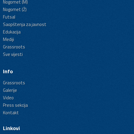
Nogomet (M)
Nogomet (Ž)
Futsal
Saopštenja za javnost
Edukacija
Mediji
Grassroots
Sve vijesti
Info
Grassroots
Galerije
Video
Press sekcija
Kontakt
Linkovi