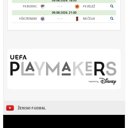
09.08.2026. 18:30
FK BORAC
- : -
FK VELEŽ
09.08.2026. 21:00
HŠK ZRINJSKI
- : -
NK ČELIK
ŽENSKI FUDBAL