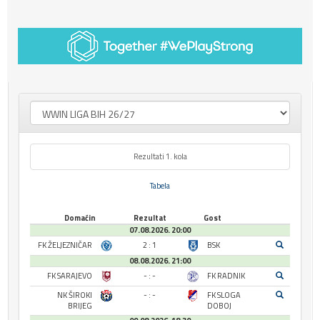
Rezultati 1. kola
Tabela
Domaćin
Rezultat
Gost
07.08.2026. 20:00
FK ŽELJEZNIČAR
2 : 1
BSK
08.08.2026. 21:00
FK SARAJEVO
- : -
FK RADNIK
NK ŠIROKI
- : -
FK SLOGA
BRIJEG
DOBOJ