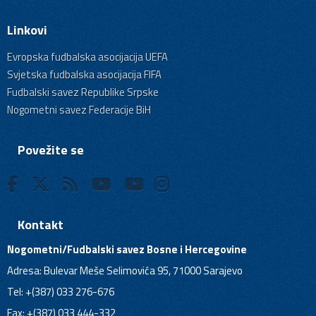
Linkovi
Evropska fudbalska asocijacija UEFA
Svjetska fudbalska asocijacija FIFA
Fudbalski savez Republike Srpske
Nogometni savez Federacije BiH
Povežite se
Kontakt
Nogometni/Fudbalski savez Bosne i Hercegovine
Adresa: Bulevar Meše Selimovića 95, 71000 Sarajevo
Tel: +(387) 033 276-676
Fax: +(387) 033 444-332