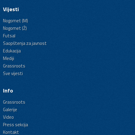
Vijesti
Nogomet (M)
Nogomet (Ž)
Futsal
Saopštenja za javnost
Edukacija
Mediji
Grassroots
Sve vijesti
Info
Grassroots
Galerije
Video
Press sekcija
Kontakt