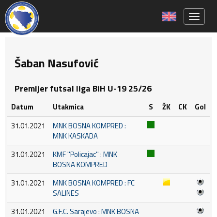
Toggle 
Šaban Nasufović
Premijer futsal liga BiH U-19 25/26
Datum
Utakmica
S
ŽK
CK
Gol
31.01.2021
MNK BOSNA KOMPRED :
MNK KASKADA
31.01.2021
KMF ''Policajac'' : MNK
BOSNA KOMPRED
31.01.2021
MNK BOSNA KOMPRED : FC
SALINES
31.01.2021
G.F.C. Sarajevo : MNK BOSNA