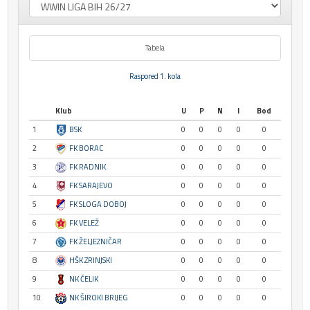
Tabela
Raspored 1. kola
Klub
U
P
N
I
Bod
1
BSK
0
0
0
0
0
2
FK BORAC
0
0
0
0
0
3
FK RADNIK
0
0
0
0
0
4
FK SARAJEVO
0
0
0
0
0
5
FK SLOGA DOBOJ
0
0
0
0
0
6
FK VELEŽ
0
0
0
0
0
7
FK ŽELJEZNIČAR
0
0
0
0
0
8
HŠK ZRINJSKI
0
0
0
0
0
9
NK ČELIK
0
0
0
0
0
10
NK ŠIROKI BRIJEG
0
0
0
0
0