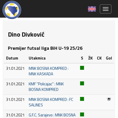
Toggle 
Dino Divković
Premijer futsal liga BiH U-19 25/26
Datum
Utakmica
S
ŽK
CK
Gol
31.01.2021
MNK BOSNA KOMPRED :
MNK KASKADA
31.01.2021
KMF ''Policajac'' : MNK
BOSNA KOMPRED
31.01.2021
MNK BOSNA KOMPRED : FC
SALINES
31.01.2021
G.F.C. Sarajevo : MNK BOSNA