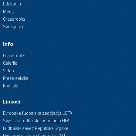
Edukacija
Mediji
Grassroots
Sve vijesti
Info
Grassroots
Galerije
Video
Press sekcija
Kontakt
Linkovi
Evropska fudbalska asocijacija UEFA
Svjetska fudbalska asocijacija FIFA
Fudbalski savez Republike Srpske
Nogometni savez Federacije BiH