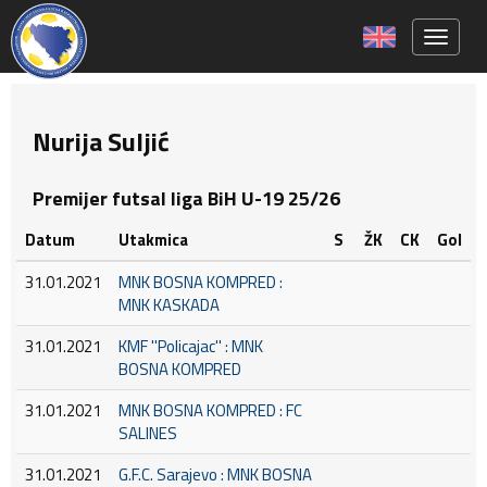
Toggle 
Nurija Suljić
Premijer futsal liga BiH U-19 25/26
Datum
Utakmica
S
ŽK
CK
Gol
31.01.2021
MNK BOSNA KOMPRED :
MNK KASKADA
31.01.2021
KMF ''Policajac'' : MNK
BOSNA KOMPRED
31.01.2021
MNK BOSNA KOMPRED : FC
SALINES
31.01.2021
G.F.C. Sarajevo : MNK BOSNA