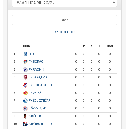
Tabela
Raspored 1. kola
Klub
U
P
N
I
Bod
1
BSK
0
0
0
0
0
2
FK BORAC
0
0
0
0
0
3
FK RADNIK
0
0
0
0
0
4
FK SARAJEVO
0
0
0
0
0
5
FK SLOGA DOBOJ
0
0
0
0
0
6
FK VELEŽ
0
0
0
0
0
7
FK ŽELJEZNIČAR
0
0
0
0
0
8
HŠK ZRINJSKI
0
0
0
0
0
9
NK ČELIK
0
0
0
0
0
10
NK ŠIROKI BRIJEG
0
0
0
0
0