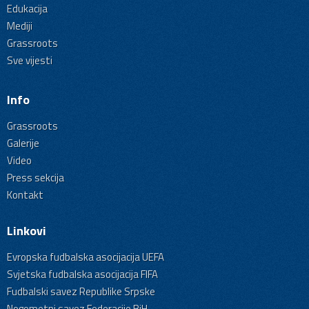
Edukacija
Mediji
Grassroots
Sve vijesti
Info
Grassroots
Galerije
Video
Press sekcija
Kontakt
Linkovi
Evropska fudbalska asocijacija UEFA
Svjetska fudbalska asocijacija FIFA
Fudbalski savez Republike Srpske
Nogometni savez Federacije BiH