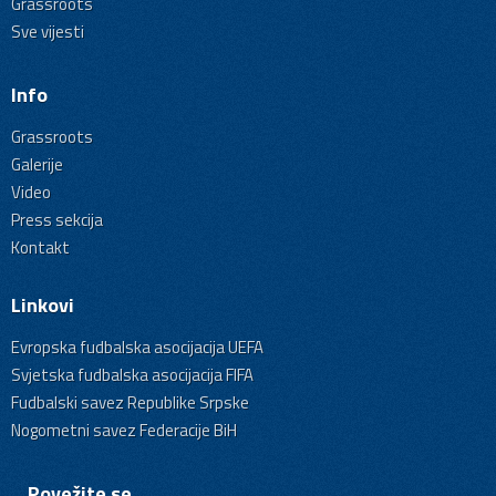
Grassroots
Sve vijesti
Info
Grassroots
Galerije
Video
Press sekcija
Kontakt
Linkovi
Evropska fudbalska asocijacija UEFA
Svjetska fudbalska asocijacija FIFA
Fudbalski savez Republike Srpske
Nogometni savez Federacije BiH
Povežite se