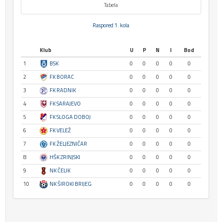
Tabela
Raspored 1. kola
Klub
U
P
N
I
Bod
1
BSK
0
0
0
0
0
2
FK BORAC
0
0
0
0
0
3
FK RADNIK
0
0
0
0
0
4
FK SARAJEVO
0
0
0
0
0
5
FK SLOGA DOBOJ
0
0
0
0
0
6
FK VELEŽ
0
0
0
0
0
7
FK ŽELJEZNIČAR
0
0
0
0
0
8
HŠK ZRINJSKI
0
0
0
0
0
9
NK ČELIK
0
0
0
0
0
10
NK ŠIROKI BRIJEG
0
0
0
0
0