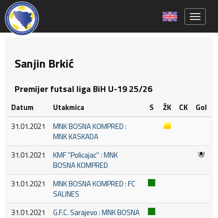
Toggle 
Sanjin Brkić
Premijer futsal liga BiH U-19 25/26
Datum
Utakmica
S
ŽK
CK
Gol
31.01.2021
MNK BOSNA KOMPRED :
MNK KASKADA
31.01.2021
KMF ''Policajac'' : MNK
BOSNA KOMPRED
31.01.2021
MNK BOSNA KOMPRED : FC
SALINES
31.01.2021
G.F.C. Sarajevo : MNK BOSNA