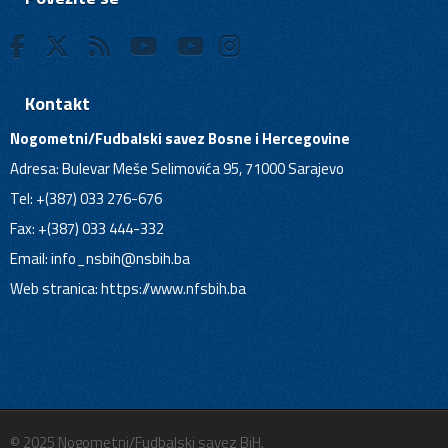
Kontakt
Nogometni/Fudbalski savez Bosne i Hercegovine
Adresa: Bulevar Meše Selimovića 95, 71000 Sarajevo
Tel: +(387) 033 276-676
Fax: +(387) 033 444-332
Email:
info_nsbih@nsbih.ba
Web stranica: https://www.nfsbih.ba
© 2025 Nogometni/Fudbalski savez BiH.