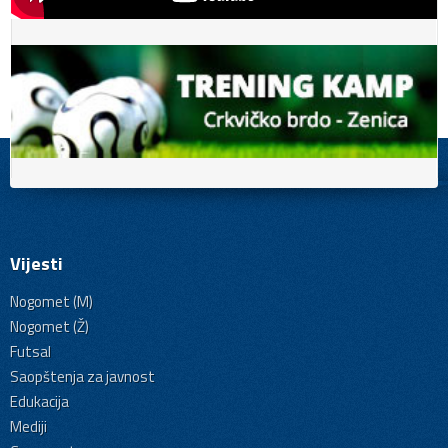
Vijesti
Nogomet (M)
Nogomet (Ž)
Futsal
Saopštenja za javnost
Edukacija
Mediji