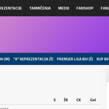
REZENTACIJE
TAKMIČENJA
MEDIJI
FANSHOP
FAN
IH (M)
"A" REPREZENTACIJA (Ž)
PREMIJER LIGA BIH (Ž)
KUP BIH
S
ŽK
CK
Gol