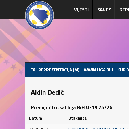
VIJESTI
SAVEZ
REP
"A" REPREZENTACIJA (M)
WWIN LIGA BIH
KUP B
Aldin Dedić
Premijer futsal liga BiH U-19 25/26
Datum
Utakmica