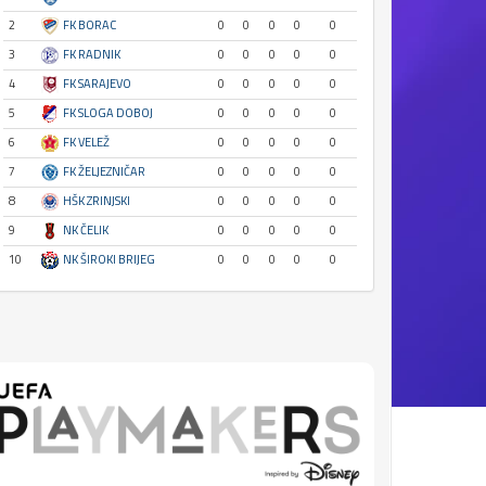
2
FK BORAC
0
0
0
0
0
3
FK RADNIK
0
0
0
0
0
4
FK SARAJEVO
0
0
0
0
0
5
FK SLOGA DOBOJ
0
0
0
0
0
6
FK VELEŽ
0
0
0
0
0
7
FK ŽELJEZNIČAR
0
0
0
0
0
8
HŠK ZRINJSKI
0
0
0
0
0
9
NK ČELIK
0
0
0
0
0
10
NK ŠIROKI BRIJEG
0
0
0
0
0