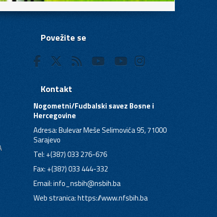
Povežite se
Kontakt
Nogometni/Fudbalski savez Bosne i
Hercegovine
Adresa: Bulevar Meše Selimovića 95, 71000
Sarajevo
A
Tel: +(387) 033 276-676
Fax: +(387) 033 444-332
Email:
info_nsbih@nsbih.ba
Web stranica: https://www.nfsbih.ba