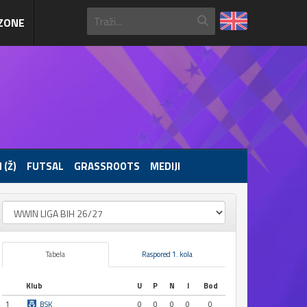
ZONE
 (Ž)
FUTSAL
GRASSROOTS
MEDIJI
Tabela
Raspored 1. kola
Klub
U
P
N
I
Bod
1
BSK
0
0
0
0
0