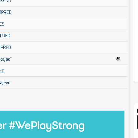
SKADA
OMPRED
ES
MPRED
MPRED
ajac''
ED
ajevo