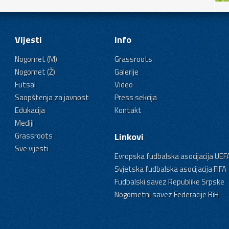
Vijesti
Info
Nogomet (M)
Grassroots
Nogomet (Ž)
Galerije
Futsal
Video
Saopštenja za javnost
Press sekcija
Edukacija
Kontakt
Mediji
Grassroots
Linkovi
Sve vijesti
Evropska fudbalska asocijacija UEF
Svjetska fudbalska asocijacija FIFA
Fudbalski savez Republike Srpske
Nogometni savez Federacije BiH