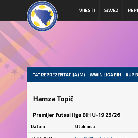
VIJESTI
SAVEZ
REP
"A" REPREZENTACIJA (M)
WWIN LIGA BIH
KUP B
Hamza Topić
Premijer futsal liga BiH U-19 25/26
Datum
Utakmica