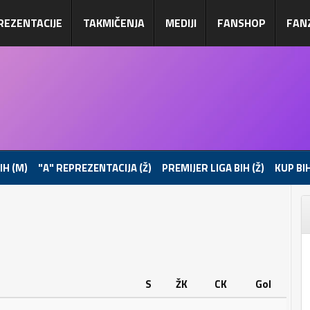
REZENTACIJE
TAKMIČENJA
MEDIJI
FANSHOP
FAN
IH (M)
"A" REPREZENTACIJA (Ž)
PREMIJER LIGA BIH (Ž)
KUP BIH
S
ŽK
CK
Gol