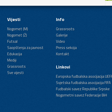
Vijesti
Info
Nogomet (M)
Grassroots
Nogomet (Ž)
Galerije
Futsal
Video
Saopštenja za javnost
Press sekcija
Edukacija
Kontakt
Mediji
Grassroots
Linkovi
Sve vijesti
Evropska fudbalska asocijacija UEF
Svjetska fudbalska asocijacija FIFA
Fudbalski savez Republike Srpske
Nogometni savez Federacije BiH