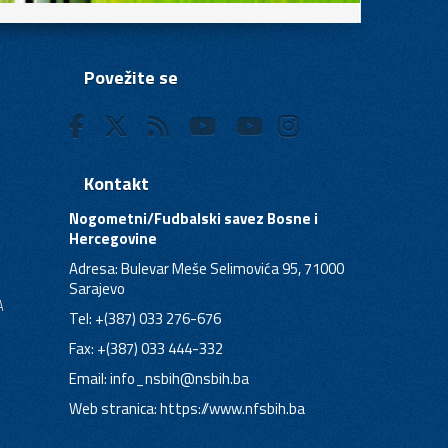
Povežite se
Kontakt
Nogometni/Fudbalski savez Bosne i
Hercegovine
Adresa: Bulevar Meše Selimovića 95, 71000
Sarajevo
A
Tel: +(387) 033 276-676
Fax: +(387) 033 444-332
Email:
info_nsbih@nsbih.ba
Web stranica: https://www.nfsbih.ba