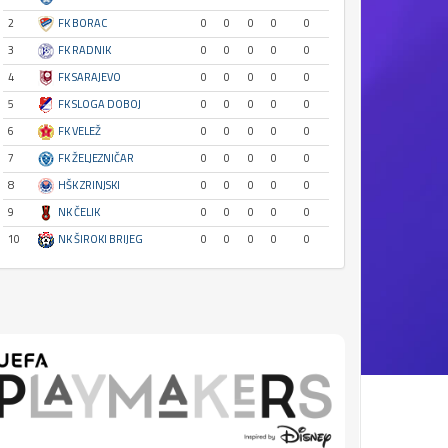
2
FK BORAC
0
0
0
0
0
3
FK RADNIK
0
0
0
0
0
4
FK SARAJEVO
0
0
0
0
0
5
FK SLOGA DOBOJ
0
0
0
0
0
6
FK VELEŽ
0
0
0
0
0
7
FK ŽELJEZNIČAR
0
0
0
0
0
8
HŠK ZRINJSKI
0
0
0
0
0
9
NK ČELIK
0
0
0
0
0
10
NK ŠIROKI BRIJEG
0
0
0
0
0