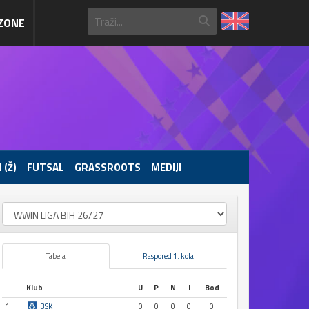
ZONE
 (Ž)
FUTSAL
GRASSROOTS
MEDIJI
Tabela
Raspored 1. kola
Klub
U
P
N
I
Bod
1
BSK
0
0
0
0
0