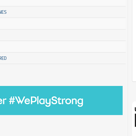
NES
RED