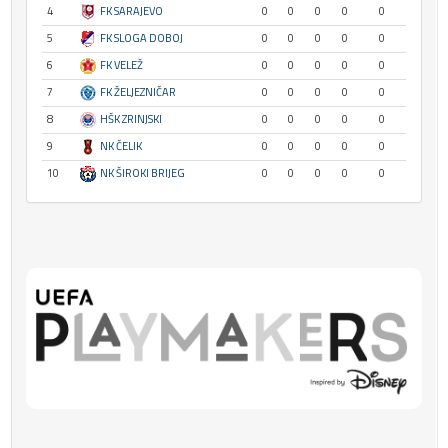
4
FK SARAJEVO
0
0
0
0
0
5
FK SLOGA DOBOJ
0
0
0
0
0
6
FK VELEŽ
0
0
0
0
0
7
FK ŽELJEZNIČAR
0
0
0
0
0
8
HŠK ZRINJSKI
0
0
0
0
0
9
NK ČELIK
0
0
0
0
0
10
NK ŠIROKI BRIJEG
0
0
0
0
0