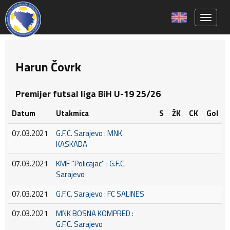
Toggle 
Harun Čovrk
Premijer futsal liga BiH U-19 25/26
Datum
Utakmica
S
ŽK
CK
Gol
07.03.2021
G.F.C. Sarajevo : MNK
KASKADA
07.03.2021
KMF ''Policajac'' : G.F.C.
Sarajevo
07.03.2021
G.F.C. Sarajevo : FC SALINES
07.03.2021
MNK BOSNA KOMPRED :
G.F.C. Sarajevo