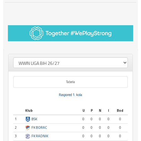
Tabela
Raspored 1. kola
Klub
U
P
N
I
Bod
1
BSK
0
0
0
0
0
2
FK BORAC
0
0
0
0
0
3
FK RADNIK
0
0
0
0
0