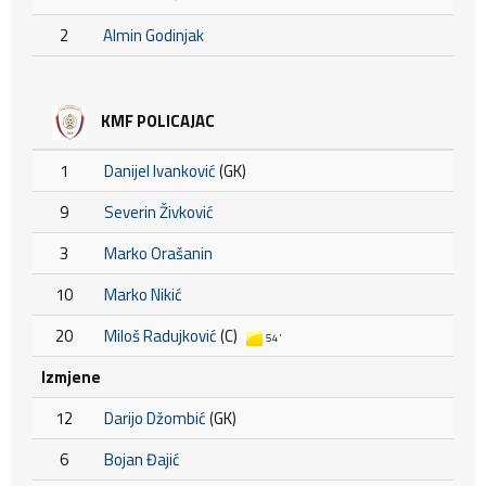
2
Almin Godinjak
KMF POLICAJAC
1
Danijel Ivanković
(GK)
9
Severin Živković
3
Marko Orašanin
10
Marko Nikić
20
Miloš Radujković
(C)
54'
Izmjene
12
Darijo Džombić
(GK)
6
Bojan Đajić