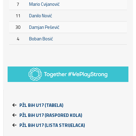
7
Mario Cvijanović
11
Danilo Nović
30
Damjan Pešević
4
Boban Bosić
PŽL BiH U17 (TABELA)
PŽL BiH U17 (RASPORED KOLA)
PŽL BiH U17 (LISTA STRIJELACA)