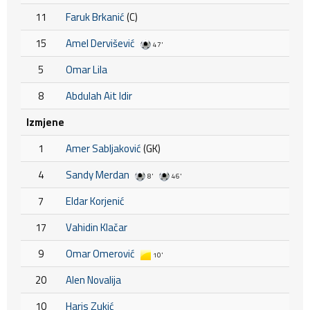
11
Faruk Brkanić
(C)
15
Amel Dervišević
47'
5
Omar Lila
8
Abdulah Ait Idir
Izmjene
1
Amer Sabljaković
(GK)
4
Sandy Merdan
8'
46'
7
Eldar Korjenić
17
Vahidin Klačar
9
Omar Omerović
10'
20
Alen Novalija
10
Haris Zukić