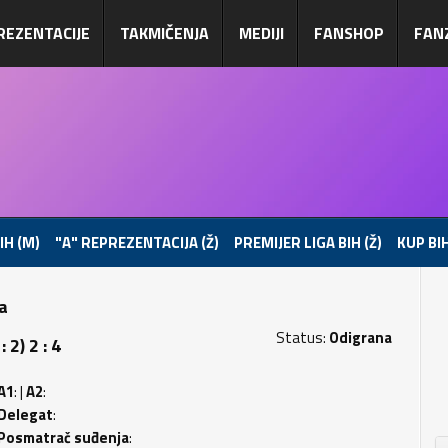
REZENTACIJE
TAKMIČENJA
MEDIJI
FANSHOP
FAN
IH (M)
"A" REPREZENTACIJA (Ž)
PREMIJER LIGA BIH (Ž)
KUP BIH
pa
Status:
Odigrana
2) 2 : 4
A1
: |
A2
:
Delegat
:
Posmatrač suđenja
: