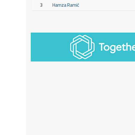
3
Hamza Ramić