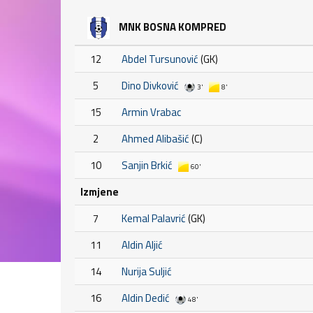
MNK BOSNA KOMPRED
12
Abdel Tursunović
(GK)
5
Dino Divković
3'
8'
15
Armin Vrabac
2
Ahmed Alibašić
(C)
10
Sanjin Brkić
60'
Izmjene
7
Kemal Palavrić
(GK)
11
Aldin Aljić
14
Nurija Suljić
16
Aldin Dedić
48'