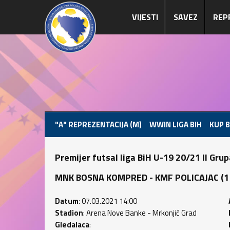
VIJESTI
SAVEZ
REP
"A" REPREZENTACIJA (M)
WWIN LIGA BIH
KUP B
Premijer futsal liga BiH U-19 20/21 II Gru
MNK BOSNA KOMPRED - KMF POLICAJAC (1 : 
Datum
: 07.03.2021 14:00
Stadion
: Arena Nove Banke - Mrkonjić Grad
Gledalaca
: