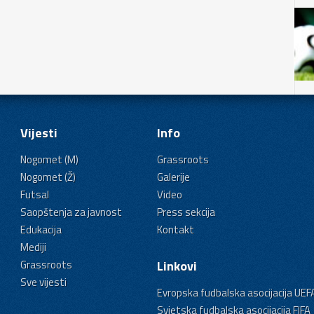
Vijesti
Info
Nogomet (M)
Grassroots
Nogomet (Ž)
Galerije
Futsal
Video
Saopštenja za javnost
Press sekcija
Edukacija
Kontakt
Mediji
Grassroots
Linkovi
Sve vijesti
Evropska fudbalska asocijacija UEF
Svjetska fudbalska asocijacija FIFA