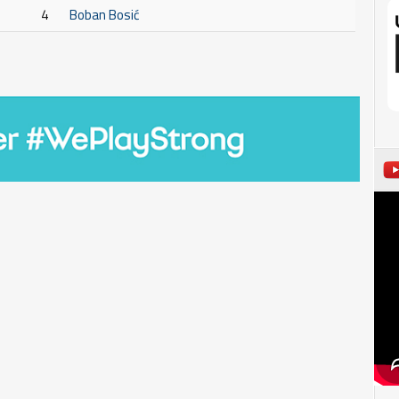
4
Boban Bosić