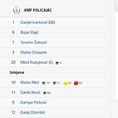
KMF POLICAJAC
1
Danijel Ivanković
(GK)
6
Bojan Đajić
7
Severin Živković
3
Marko Orašanin
20
Miloš Radujković
(C)
5'
Izmjene
10
Marko Nikić
10'
51'
52'
60'
11
Danilo Nović
60'
9
Damjan Pešević
12
Darijo Džombić