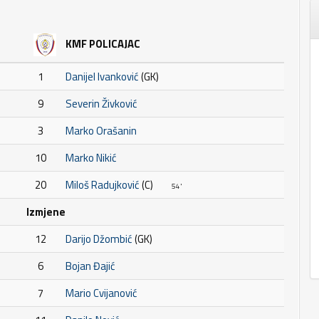
KMF POLICAJAC
1
Danijel Ivanković
(GK)
9
Severin Živković
3
Marko Orašanin
10
Marko Nikić
20
Miloš Radujković
(C)
54'
Izmjene
12
Darijo Džombić
(GK)
6
Bojan Đajić
7
Mario Cvijanović