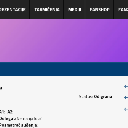
REZENTACIJE
TAKMIČENJA
MEDIJI
FANSHOP
FAN
pa
Status:
Odigrana
A1
: |
A2
:
Delegat
: Nemanja Jović
Posmatrač suđenja
: