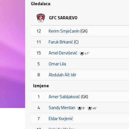
Gledalaca
:
GFC SARAJEVO
12
Kerim Smječanin
(GK)
11
Faruk Brkanić
(C)
15
Amel Dervišević
47'
5
Omar Lila
8
Abdulah Ait Idir
Izmjene
1
Amer Sabljaković
(GK)
4
Sandy Merdan
8'
46'
7
Eldar Korjenić