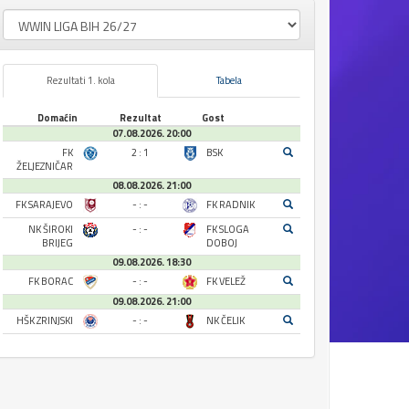
Rezultati 1. kola
Tabela
Domaćin
Rezultat
Gost
07.08.2026. 20:00
FK
2 : 1
BSK
ŽELJEZNIČAR
08.08.2026. 21:00
FK SARAJEVO
- : -
FK RADNIK
NK ŠIROKI
- : -
FK SLOGA
BRIJEG
DOBOJ
09.08.2026. 18:30
FK BORAC
- : -
FK VELEŽ
09.08.2026. 21:00
HŠK ZRINJSKI
- : -
NK ČELIK