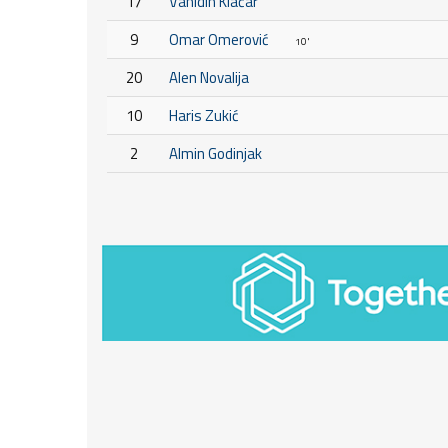
17
Vahidin Klačar
9
Omar Omerović
10'
20
Alen Novalija
10
Haris Zukić
2
Almin Godinjak