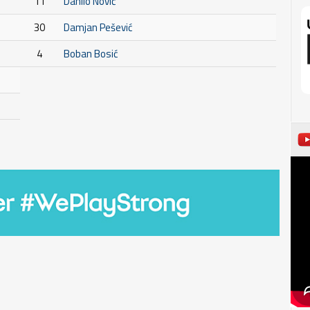
11
Danilo Nović
30
Damjan Pešević
4
Boban Bosić