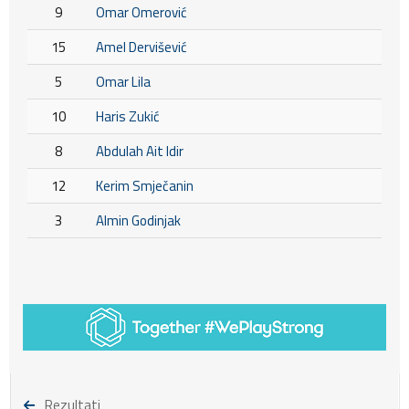
9
Omar Omerović
15
Amel Dervišević
5
Omar Lila
10
Haris Zukić
8
Abdulah Ait Idir
12
Kerim Smječanin
3
Almin Godinjak
Rezultati