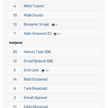
4
Miloš Todorić
10
Malik Douida
13
Benjamin Smajić
4'
7
Ajdin Sinanović
(C)
51'
Izmjene
20
Hamza Topić
(GK)
12
Ernad Djedović
(GK)
5
Emin Jukić
12'
14
Maid Dizdarević
6
Tarik Mujabašić
2
Emrah Ajanović
11
Edvin Muratović