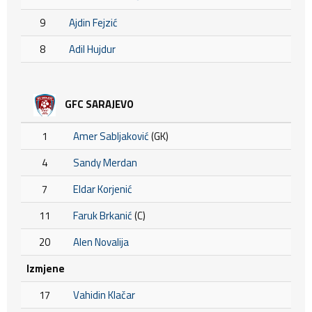
9
Ajdin Fejzić
8
Adil Hujdur
GFC SARAJEVO
1
Amer Sabljaković
(GK)
4
Sandy Merdan
7
Eldar Korjenić
11
Faruk Brkanić
(C)
20
Alen Novalija
Izmjene
17
Vahidin Klačar