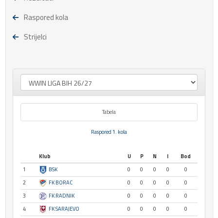
Raspored kola
Strijelci
Tabela
Raspored 1. kola
Klub
U
P
N
I
Bod
1
BSK
0
0
0
0
0
2
FK BORAC
0
0
0
0
0
3
FK RADNIK
0
0
0
0
0
4
FK SARAJEVO
0
0
0
0
0