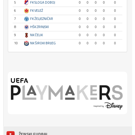
5
FK SLOGA DOBOJ
0
0
0
0
0
6
FK VELEŽ
0
0
0
0
0
7
FK ŽELJEZNIČAR
0
0
0
0
0
8
HŠK ZRINJSKI
0
0
0
0
0
9
NK ČELIK
0
0
0
0
0
10
NK ŠIROKI BRIJEG
0
0
0
0
0
ŽENSKI FUDBAL