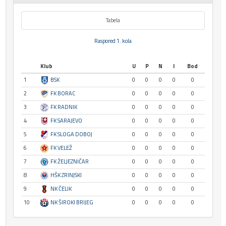
Tabela
Raspored 1. kola
Klub
U
P
N
I
Bod
1
BSK
0
0
0
0
0
2
FK BORAC
0
0
0
0
0
3
FK RADNIK
0
0
0
0
0
4
FK SARAJEVO
0
0
0
0
0
5
FK SLOGA DOBOJ
0
0
0
0
0
6
FK VELEŽ
0
0
0
0
0
7
FK ŽELJEZNIČAR
0
0
0
0
0
8
HŠK ZRINJSKI
0
0
0
0
0
9
NK ČELIK
0
0
0
0
0
10
NK ŠIROKI BRIJEG
0
0
0
0
0