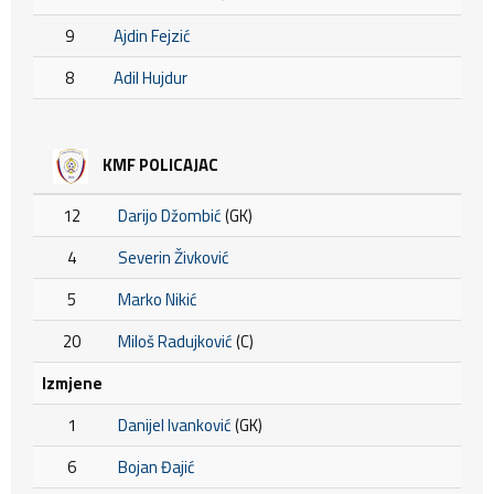
9
Ajdin Fejzić
8
Adil Hujdur
KMF POLICAJAC
12
Darijo Džombić
(GK)
4
Severin Živković
5
Marko Nikić
20
Miloš Radujković
(C)
Izmjene
1
Danijel Ivanković
(GK)
6
Bojan Đajić