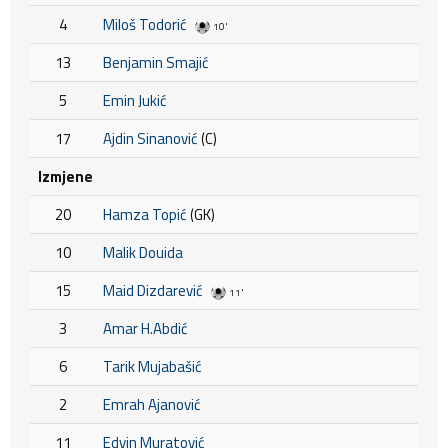
4
Miloš Todorić
10'
13
Benjamin Smajić
5
Emin Jukić
17
Ajdin Sinanović
(C)
Izmjene
20
Hamza Topić
(GK)
10
Malik Douida
15
Maid Dizdarević
11'
3
Amar H.Abdić
6
Tarik Mujabašić
2
Emrah Ajanović
11
Edvin Muratović