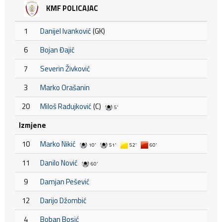
KMF POLICAJAC
1
Danijel Ivanković
(GK)
6
Bojan Đajić
7
Severin Živković
3
Marko Orašanin
20
Miloš Radujković
(C)
5'
Izmjene
10
Marko Nikić
10'
51'
52'
60'
11
Danilo Nović
60'
9
Damjan Pešević
12
Darijo Džombić
4
Boban Bosić