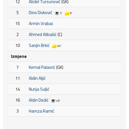
12
Abdel Tursunović
(GK)
5
Dino Divković
3'
8'
15
Armin Vrabac
2
Ahmed Alibašić
(C)
10
Sanjin Brkić
60'
Izmjene
7
Kemal Palavrić
(GK)
11
Aldin Aljić
14
Nurija Suljić
16
Aldin Dedić
48'
3
Hamza Ramić