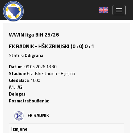
Toggle 
WWIN liga BiH 25/26
FK RADNIK - HŠK ZRINJSKI (0 : 0) 0 : 1
Status:
Odigrana
Datum
: 09.05.2026 18:30
Stadion
: Gradski stadion - Bijeljina
Gledalaca
: 1000
A1
: |
A2
:
Delegat
:
Posmatrač suđenja
:
FK RADNIK
Izmjene