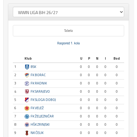
Tabela
Raspored 1. kola
Klub
U
P
N
I
Bod
1
BSK
0
0
0
0
0
2
FK BORAC
0
0
0
0
0
3
FK RADNIK
0
0
0
0
0
4
FK SARAJEVO
0
0
0
0
0
5
FK SLOGA DOBOJ
0
0
0
0
0
6
FK VELEŽ
0
0
0
0
0
7
FK ŽELJEZNIČAR
0
0
0
0
0
8
HŠK ZRINJSKI
0
0
0
0
0
9
NK ČELIK
0
0
0
0
0