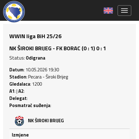
Toggle 
WWIN liga BiH 25/26
NK ŠIROKI BRIJEG - FK BORAC (0 : 1) 0 : 1
Status:
Odigrana
Datum
: 10.05.2026 19:30
Stadion
: Pecara - Široki Brijeg
Gledalaca
: 1200
A1
: |
A2
:
Delegat
:
Posmatrač suđenja
:
NK ŠIROKI BRIJEG
Izmjene