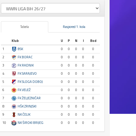
Tabela
Raspored 1. kola
Klub
U
P
N
I
Bod
1
BSK
0
0
0
0
0
2
FK BORAC
0
0
0
0
0
3
FK RADNIK
0
0
0
0
0
4
FK SARAJEVO
0
0
0
0
0
5
FK SLOGA DOBOJ
0
0
0
0
0
6
FK VELEŽ
0
0
0
0
0
7
FK ŽELJEZNIČAR
0
0
0
0
0
8
HŠK ZRINJSKI
0
0
0
0
0
9
NK ČELIK
0
0
0
0
0
10
NK ŠIROKI BRIJEG
0
0
0
0
0