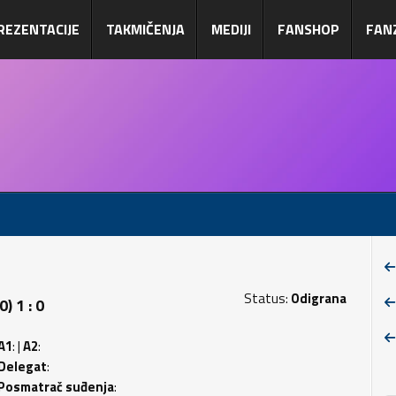
REZENTACIJE
TAKMIČENJA
MEDIJI
FANSHOP
FAN
Status:
Odigrana
) 1 : 0
A1
: |
A2
:
Delegat
:
Posmatrač suđenja
: