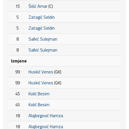
15
Šišić Amar
(C)
5
Zatagić Seldin
5
Zatagić Seldin
8
Salkić Sulejman
8
Salkić Sulejman
Izmjene
99
Huskić Venes
(GK)
99
Huskić Venes
(GK)
45
Kolić Besim
45
Kolić Besim
18
Alajbegović Hamza
18
Alajbegović Hamza