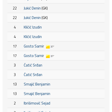
22
Jukić Denin
(GK)
22
Jukić Denin
(GK)
4
Kličić Izudin
4
Kličić Izudin
17
Gosto Samir
37'
17
Gosto Samir
37'
3
Ćatić Srđan
3
Ćatić Srđan
13
Smajić Benjamin
13
Smajić Benjamin
2
Ibrišimović Sejad