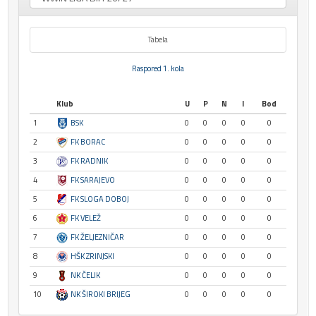
Tabela
Raspored 1. kola
Klub
U
P
N
I
Bod
1
BSK
0
0
0
0
0
2
FK BORAC
0
0
0
0
0
3
FK RADNIK
0
0
0
0
0
4
FK SARAJEVO
0
0
0
0
0
5
FK SLOGA DOBOJ
0
0
0
0
0
6
FK VELEŽ
0
0
0
0
0
7
FK ŽELJEZNIČAR
0
0
0
0
0
8
HŠK ZRINJSKI
0
0
0
0
0
9
NK ČELIK
0
0
0
0
0
10
NK ŠIROKI BRIJEG
0
0
0
0
0