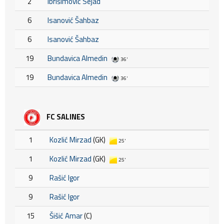
2
Ibrišimović Sejad
6
Isanović Šahbaz
6
Isanović Šahbaz
19
Bundavica Almedin
36'
19
Bundavica Almedin
36'
FC SALINES
1
Kozlić Mirzad
(GK)
25'
1
Kozlić Mirzad
(GK)
25'
9
Rašić Igor
9
Rašić Igor
15
Šišić Amar
(C)