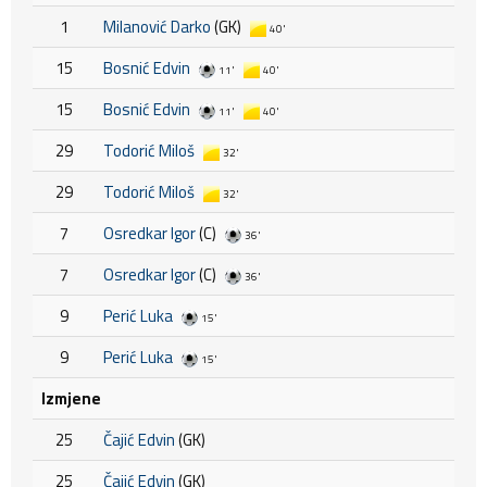
1
Milanović Darko
(GK)
40'
15
Bosnić Edvin
11'
40'
15
Bosnić Edvin
11'
40'
29
Todorić Miloš
32'
29
Todorić Miloš
32'
7
Osredkar Igor
(C)
36'
7
Osredkar Igor
(C)
36'
9
Perić Luka
15'
9
Perić Luka
15'
Izmjene
25
Čajić Edvin
(GK)
25
Čajić Edvin
(GK)