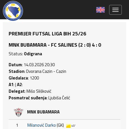
Toggle 
PREMIJER FUTSAL LIGA BIH 25/26
MNK BUBAMARA - FC SALINES (2 : 0) 4 : 0
Status:
Odigrana
Datum
: 14.03.2026 20:30
Stadion
: Dvorana Cazin - Cazin
Gledalaca
: 1200
A1
: |
A2
:
Delegat
: Mišo Slišković
Posmatrač suđenja
: Ljubiša Ćelić
MNK BUBAMARA
1
Milanović Darko
(GK)
40'