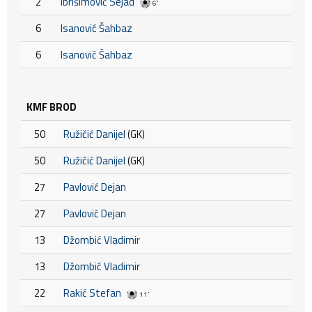
2
Ibrišimović Sejad
6'
6
Isanović Šahbaz
6
Isanović Šahbaz
KMF BROD
50
Ružičić Danijel
(GK)
50
Ružičić Danijel
(GK)
27
Pavlović Dejan
27
Pavlović Dejan
13
Džombić Vladimir
13
Džombić Vladimir
22
Rakić Stefan
11'