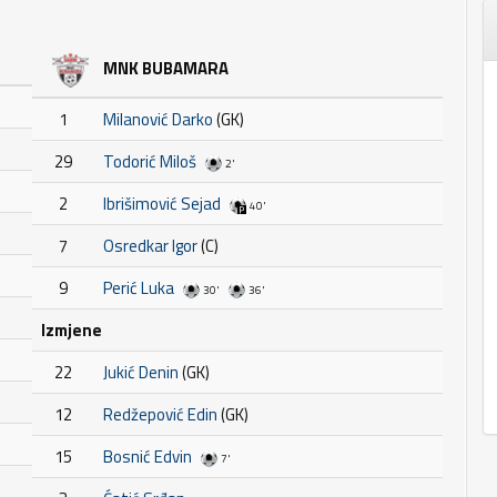
MNK BUBAMARA
1
Milanović Darko
(GK)
29
Todorić Miloš
2'
2
Ibrišimović Sejad
40'
7
Osredkar Igor
(C)
9
Perić Luka
30'
36'
Izmjene
22
Jukić Denin
(GK)
12
Redžepović Edin
(GK)
15
Bosnić Edvin
7'