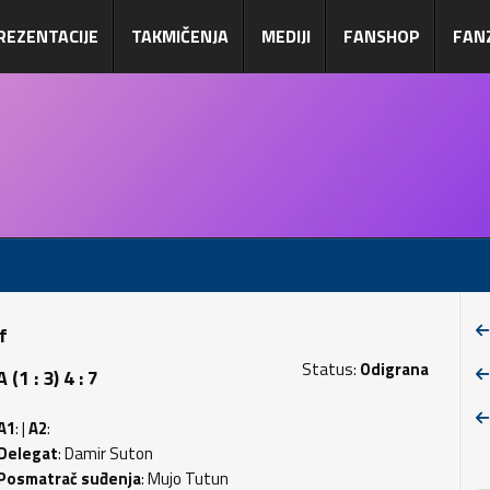
REZENTACIJE
TAKMIČENJA
MEDIJI
FANSHOP
FAN
f
Status:
Odigrana
 : 3) 4 : 7
A1
: |
A2
:
Delegat
: Damir Suton
Posmatrač suđenja
: Mujo Tutun