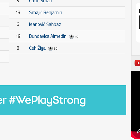
3
Ćatić Srđan
13
Smajić Benjamin
6
Isanović Šahbaz
19
Bundavica Almedin
19'
8
Čeh Žiga
39'