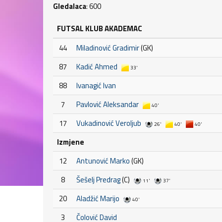
Gledalaca
: 600
FUTSAL KLUB AKADEMAC
44
Miladinović Gradimir
(GK)
87
Kadić Ahmed
33'
88
Ivanagić Ivan
7
Pavlović Aleksandar
40'
17
Vukadinović Veroljub
26'
40'
40'
Izmjene
12
Antunović Marko
(GK)
8
Šešelj Predrag
(C)
11'
37'
20
Aladžić Marijo
40'
3
Čolović David