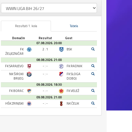
Rezultati 1. kola
Tabela
Domaćin
Rezultat
Gost
07.08.2026. 20:00
FK
2 : 1
BSK
ŽELJEZNIČAR
08.08.2026. 21:00
FK SARAJEVO
- : -
FK RADNIK
NK ŠIROKI
- : -
FK SLOGA
BRIJEG
DOBOJ
09.08.2026. 18:30
FK BORAC
- : -
FK VELEŽ
09.08.2026. 21:00
HŠK ZRINJSKI
- : -
NK ČELIK