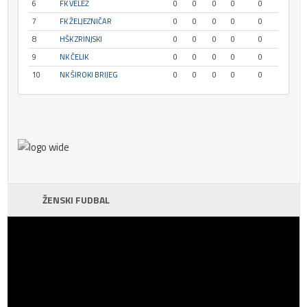
6
FK VELEŽ
0
0
0
0
0
7
FK ŽELJEZNIČAR
0
0
0
0
0
8
HŠK ZRINJSKI
0
0
0
0
0
9
NK ČELIK
0
0
0
0
0
10
NK ŠIROKI BRIJEG
0
0
0
0
0
ŽENSKI FUDBAL