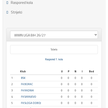
Raspored kola
Strijelci
Tabela
Raspored 1. kola
Klub
U
P
N
I
Bod
1
BSK
0
0
0
0
0
2
FK BORAC
0
0
0
0
0
3
FK RADNIK
0
0
0
0
0
4
FK SARAJEVO
0
0
0
0
0
5
FK SLOGA DOBOJ
0
0
0
0
0