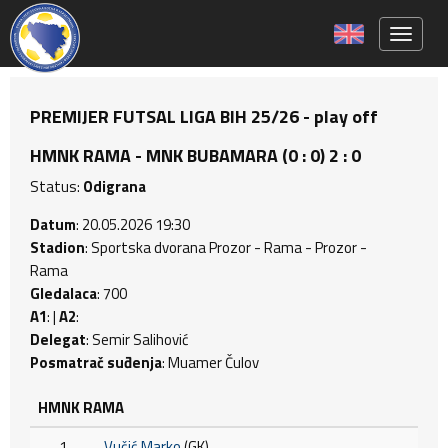
Toggle 
PREMIJER FUTSAL LIGA BIH 25/26 - play off
HMNK RAMA - MNK BUBAMARA (0 : 0) 2 : 0
Status:
Odigrana
Datum
: 20.05.2026 19:30
Stadion
: Sportska dvorana Prozor - Rama - Prozor -
Rama
Gledalaca
: 700
A1
: |
A2
:
Delegat
: Semir Salihović
Posmatrač suđenja
: Muamer Čulov
HMNK RAMA
1
Vučić Marko
(GK)