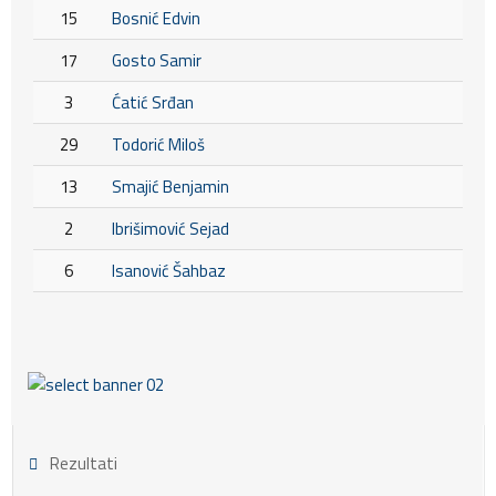
15
Bosnić Edvin
17
Gosto Samir
3
Ćatić Srđan
29
Todorić Miloš
13
Smajić Benjamin
2
Ibrišimović Sejad
6
Isanović Šahbaz
Rezultati