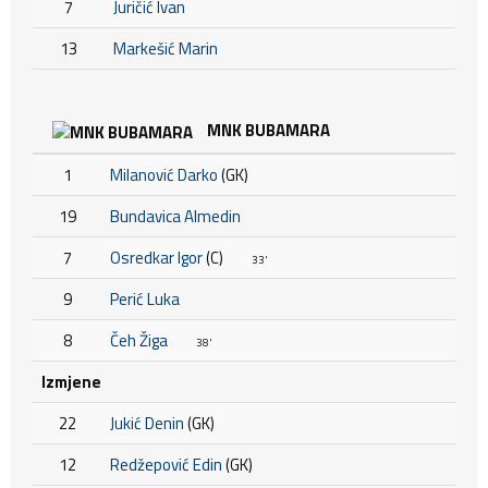
7
Juričić Ivan
13
Markešić Marin
MNK BUBAMARA
1
Milanović Darko
(GK)
19
Bundavica Almedin
7
Osredkar Igor
(C)
33'
9
Perić Luka
8
Čeh Žiga
38'
Izmjene
22
Jukić Denin
(GK)
12
Redžepović Edin
(GK)