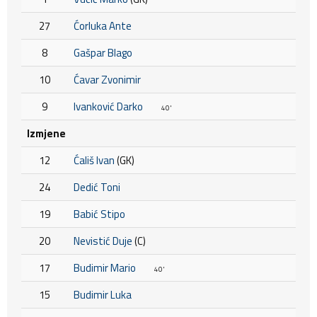
27
Ćorluka Ante
8
Gašpar Blago
10
Ćavar Zvonimir
9
Ivanković Darko
40'
Izmjene
12
Ćališ Ivan
(GK)
24
Dedić Toni
19
Babić Stipo
20
Nevistić Duje
(C)
17
Budimir Mario
40'
15
Budimir Luka