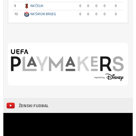
9
NK ČELIK
0
0
0
0
0
10
NK ŠIROKI BRIJEG
0
0
0
0
0
ŽENSKI FUDBAL