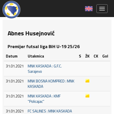
Toggle 
Abnes Husejnović
Premijer futsal liga BiH U-19 25/26
Datum
Utakmica
S
ŽK
CK
Gol
31.01.2021
MNK KASKADA : G.F.C.
Sarajevo
31.01.2021
MNK BOSNA KOMPRED : MNK
KASKADA
31.01.2021
MNK KASKADA : KMF
''Policajac''
31.01.2021
FC SALINES : MNK KASKADA