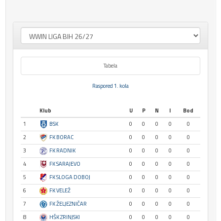
Tabela
Raspored 1. kola
Klub
U
P
N
I
Bod
1
BSK
0
0
0
0
0
2
FK BORAC
0
0
0
0
0
3
FK RADNIK
0
0
0
0
0
4
FK SARAJEVO
0
0
0
0
0
5
FK SLOGA DOBOJ
0
0
0
0
0
6
FK VELEŽ
0
0
0
0
0
7
FK ŽELJEZNIČAR
0
0
0
0
0
8
HŠK ZRINJSKI
0
0
0
0
0