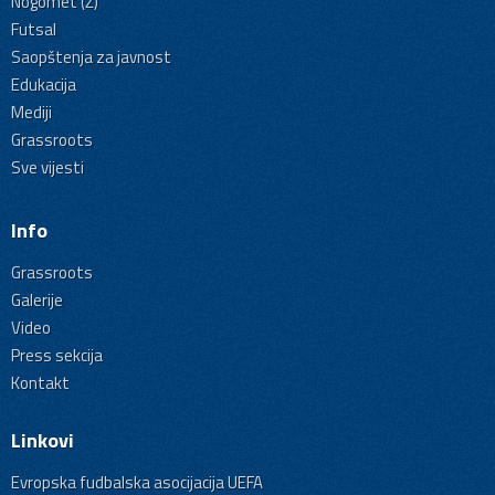
Nogomet (Ž)
Futsal
Saopštenja za javnost
Edukacija
Mediji
Grassroots
Sve vijesti
Info
Grassroots
Galerije
Video
Press sekcija
Kontakt
Linkovi
Evropska fudbalska asocijacija UEFA