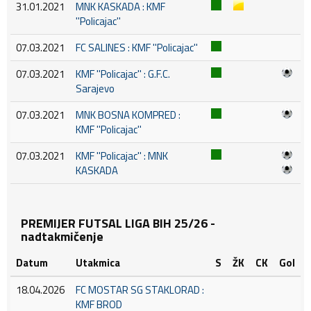
31.01.2021
MNK KASKADA : KMF
''Policajac''
07.03.2021
FC SALINES : KMF ''Policajac''
07.03.2021
KMF ''Policajac'' : G.F.C.
Sarajevo
07.03.2021
MNK BOSNA KOMPRED :
KMF ''Policajac''
07.03.2021
KMF ''Policajac'' : MNK
KASKADA
PREMIJER FUTSAL LIGA BIH 25/26 -
nadtakmičenje
Datum
Utakmica
S
ŽK
CK
Gol
18.04.2026
FC MOSTAR SG STAKLORAD :
KMF BROD