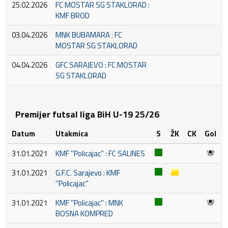
25.02.2026
FC MOSTAR SG STAKLORAD :
KMF BROD
03.04.2026
MNK BUBAMARA : FC
MOSTAR SG STAKLORAD
04.04.2026
GFC SARAJEVO : FC MOSTAR
SG STAKLORAD
Premijer futsal liga BiH U-19 25/26
Datum
Utakmica
S
ŽK
CK
Gol
31.01.2021
KMF ''Policajac'' : FC SALINES
31.01.2021
G.F.C. Sarajevo : KMF
''Policajac''
31.01.2021
KMF ''Policajac'' : MNK
BOSNA KOMPRED