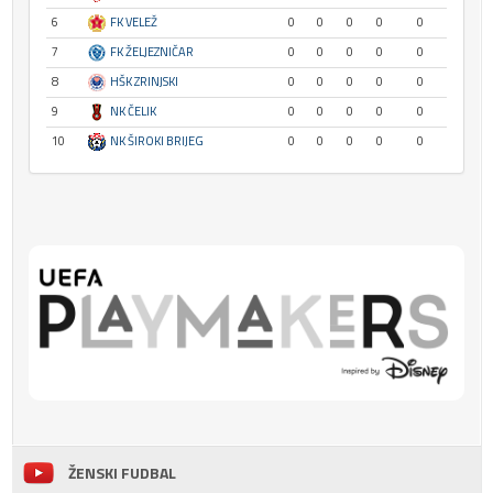
6
FK VELEŽ
0
0
0
0
0
7
FK ŽELJEZNIČAR
0
0
0
0
0
8
HŠK ZRINJSKI
0
0
0
0
0
9
NK ČELIK
0
0
0
0
0
10
NK ŠIROKI BRIJEG
0
0
0
0
0
ŽENSKI FUDBAL