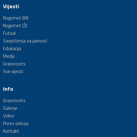
Vijesti
Nogomet (M)
Nogomet (Ž)
Futsal
Saopštenja za javnost
Edukacija
Mediji
Grassroots
Sve vijesti
Info
Grassroots
Galerije
Video
Press sekcija
Kontakt