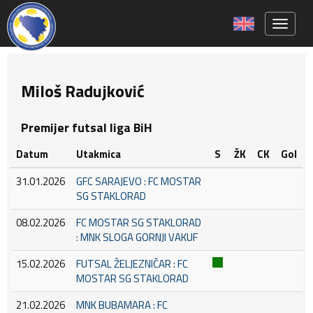
Toggle 
Miloš Radujković
Premijer futsal liga BiH
Datum
Utakmica
S
ŽK
CK
Gol
31.01.2026
GFC SARAJEVO : FC MOSTAR
SG STAKLORAD
08.02.2026
FC MOSTAR SG STAKLORAD
: MNK SLOGA GORNJI VAKUF
15.02.2026
FUTSAL ŽELJEZNIČAR : FC
MOSTAR SG STAKLORAD
21.02.2026
MNK BUBAMARA : FC