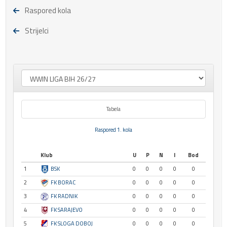
Raspored kola
Strijelci
Tabela
Raspored 1. kola
Klub
U
P
N
I
Bod
1
BSK
0
0
0
0
0
2
FK BORAC
0
0
0
0
0
3
FK RADNIK
0
0
0
0
0
4
FK SARAJEVO
0
0
0
0
0
5
FK SLOGA DOBOJ
0
0
0
0
0