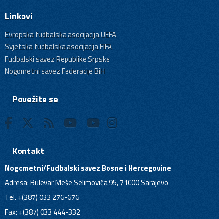
Linkovi
Evropska fudbalska asocijacija UEFA
Svjetska fudbalska asocijacija FIFA
Fudbalski savez Republike Srpske
Nogometni savez Federacije BiH
Povežite se
Kontakt
Nogometni/Fudbalski savez Bosne i Hercegovine
Adresa: Bulevar Meše Selimovića 95, 71000 Sarajevo
Tel: +(387) 033 276-676
Fax: +(387) 033 444-332