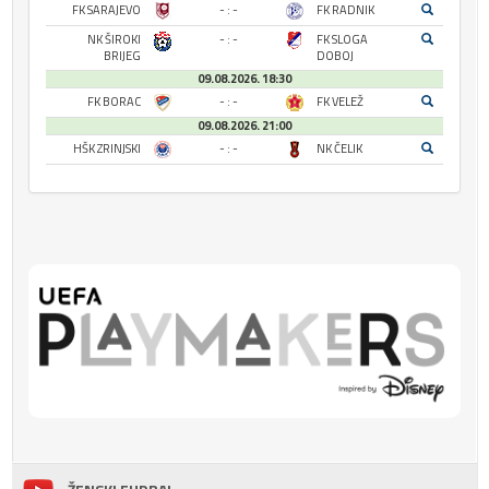
FK SARAJEVO
- : -
FK RADNIK
NK ŠIROKI
- : -
FK SLOGA
BRIJEG
DOBOJ
09.08.2026. 18:30
FK BORAC
- : -
FK VELEŽ
09.08.2026. 21:00
HŠK ZRINJSKI
- : -
NK ČELIK