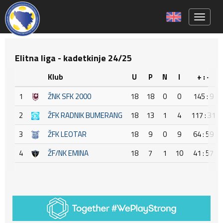
Toggle 
Elitna liga - kadetkinje 24/25
Klub
U
P
N
I
+ : -
1
ŽNK SFK 2000
18
18
0
0
145 : 9
2
ŽFK RADNIK BUMERANG
18
13
1
4
117 : 31
3
ŽFK LEOTAR
18
9
0
9
64 : 59
4
ŽF/NK EMINA
18
7
1
10
41 : 57