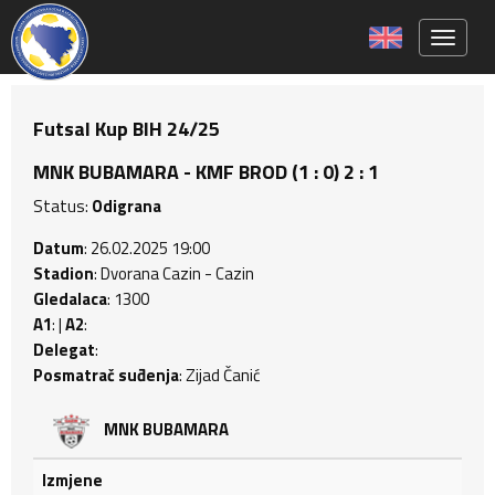
Toggle 
Futsal Kup BIH 24/25
MNK BUBAMARA - KMF BROD (1 : 0) 2 : 1
Status:
Odigrana
Datum
: 26.02.2025 19:00
Stadion
: Dvorana Cazin - Cazin
Gledalaca
: 1300
A1
: |
A2
:
Delegat
:
Posmatrač suđenja
: Zijad Čanić
MNK BUBAMARA
Izmjene