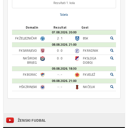
Rezultati 1. kola
Tabela
Domaćin
Rezultat
Gost
07.08.2026. 20:00
FK ŽELJEZNIČAR
2 : 1
BSK
08.08.2026. 21:00
FK SARAJEVO
0 : 0
FK RADNIK
NK ŠIROKI
0 : 0
FK SLOGA
BRIJEG
DOBOJ
09.08.2026. 18:30
FK BORAC
- : -
FK VELEŽ
09.08.2026. 21:00
HŠK ZRINJSKI
- : -
NK ČELIK
ŽENSKI FUDBAL