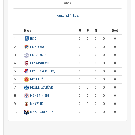
Tabela
Raspored 1. kola
Klub
U
P
N
I
Bod
1
BSK
0
0
0
0
0
2
FK BORAC
0
0
0
0
0
3
FK RADNIK
0
0
0
0
0
4
FK SARAJEVO
0
0
0
0
0
5
FK SLOGA DOBOJ
0
0
0
0
0
6
FK VELEŽ
0
0
0
0
0
7
FK ŽELJEZNIČAR
0
0
0
0
0
8
HŠK ZRINJSKI
0
0
0
0
0
9
NK ČELIK
0
0
0
0
0
10
NK ŠIROKI BRIJEG
0
0
0
0
0