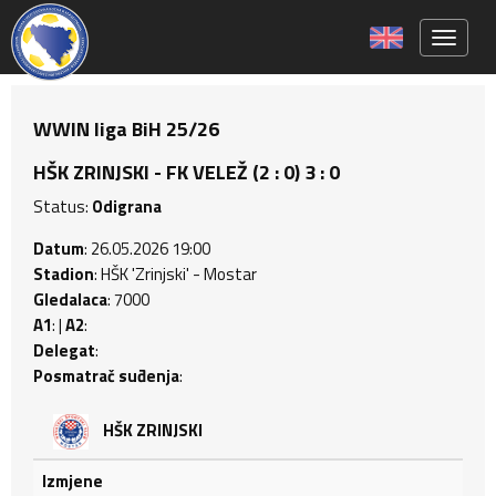
Toggle 
WWIN liga BiH 25/26
HŠK ZRINJSKI - FK VELEŽ (2 : 0) 3 : 0
Status:
Odigrana
Datum
: 26.05.2026 19:00
Stadion
: HŠK 'Zrinjski' - Mostar
Gledalaca
: 7000
A1
: |
A2
:
Delegat
:
Posmatrač suđenja
:
HŠK ZRINJSKI
Izmjene