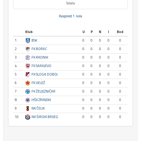
Tabela
Raspored 1. kola
Klub
U
P
N
I
Bod
1
BSK
0
0
0
0
0
2
FK BORAC
0
0
0
0
0
3
FK RADNIK
0
0
0
0
0
4
FK SARAJEVO
0
0
0
0
0
5
FK SLOGA DOBOJ
0
0
0
0
0
6
FK VELEŽ
0
0
0
0
0
7
FK ŽELJEZNIČAR
0
0
0
0
0
8
HŠK ZRINJSKI
0
0
0
0
0
9
NK ČELIK
0
0
0
0
0
10
NK ŠIROKI BRIJEG
0
0
0
0
0