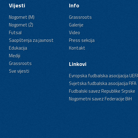
Vijesti
Info
Nogomet (M)
Grassroots
Nogomet (Ž)
Galerije
Futsal
Video
Saopštenja za javnost
Press sekcija
Edukacija
Kontakt
Mediji
Grassroots
Linkovi
Sve vijesti
Evropska fudbalska asocijacija UEF
Svjetska fudbalska asocijacija FIFA
Fudbalski savez Republike Srpske
Nogometni savez Federacije BiH