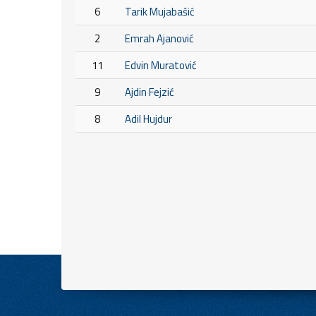
6
Tarik Mujabašić
2
Emrah Ajanović
11
Edvin Muratović
9
Ajdin Fejzić
8
Adil Hujdur