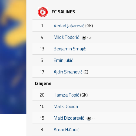
FC SALINES
1
Vedad Jašarević
(GK)
4
Miloš Todorić
10'
13
Benjamin Smajić
5
Emin Jukić
17
Ajdin Sinanović
(C)
Izmjene
20
Hamza Topić
(GK)
10
Malik Douida
15
Maid Dizdarević
11'
3
Amar H.Abdić