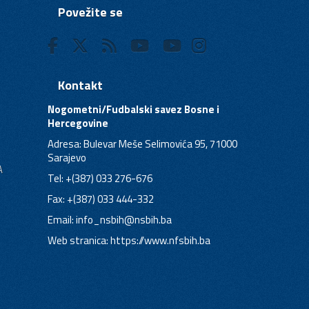
Povežite se
Kontakt
Nogometni/Fudbalski savez Bosne i
Hercegovine
Adresa: Bulevar Meše Selimovića 95, 71000
Sarajevo
A
Tel: +(387) 033 276-676
Fax: +(387) 033 444-332
Email:
info_nsbih@nsbih.ba
Web stranica: https://www.nfsbih.ba