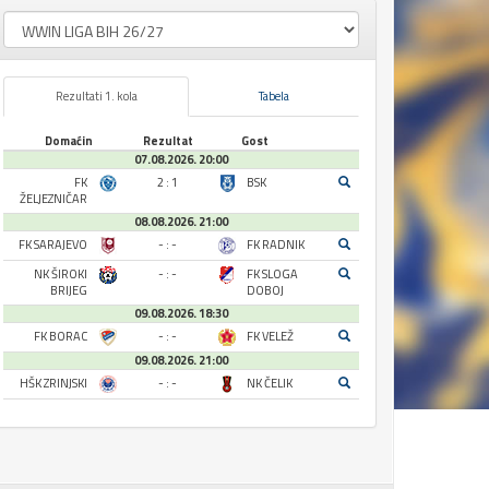
Rezultati 1. kola
Tabela
Domaćin
Rezultat
Gost
07.08.2026. 20:00
FK
2 : 1
BSK
ŽELJEZNIČAR
08.08.2026. 21:00
FK SARAJEVO
- : -
FK RADNIK
NK ŠIROKI
- : -
FK SLOGA
BRIJEG
DOBOJ
09.08.2026. 18:30
FK BORAC
- : -
FK VELEŽ
09.08.2026. 21:00
HŠK ZRINJSKI
- : -
NK ČELIK