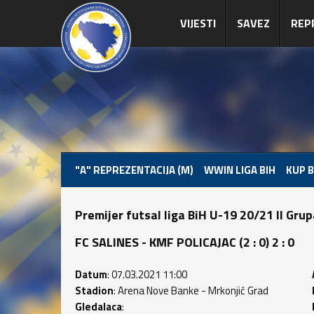
VIJESTI
SAVEZ
REP
"A" REPREZENTACIJA (M)
WWIN LIGA BIH
KUP B
Premijer futsal liga BiH U-19 20/21 II Gru
FC SALINES - KMF POLICAJAC (2 : 0) 2 : 0
Datum
: 07.03.2021 11:00
Stadion
: Arena Nove Banke - Mrkonjić Grad
Gledalaca
: