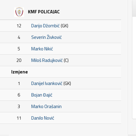
KMF POLICAJAC
12
Darijo Džombić
(GK)
4
Severin Živković
5
Marko Nikić
20
Miloš Radujković
(C)
Izmjene
1
Danijel Ivanković
(GK)
6
Bojan Đajić
3
Marko Orašanin
11
Danilo Nović