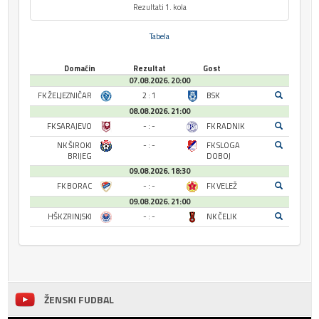
Rezultati 1. kola
Tabela
Domaćin
Rezultat
Gost
07.08.2026. 20:00
FK ŽELJEZNIČAR
2 : 1
BSK
08.08.2026. 21:00
FK SARAJEVO
- : -
FK RADNIK
NK ŠIROKI
- : -
FK SLOGA
BRIJEG
DOBOJ
09.08.2026. 18:30
FK BORAC
- : -
FK VELEŽ
09.08.2026. 21:00
HŠK ZRINJSKI
- : -
NK ČELIK
ŽENSKI FUDBAL