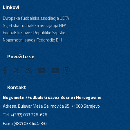
Linkovi
Evropska fudbalska asocijacija UEFA
Svjetska fudbalska asocijacija FIFA
Fudbalski savez Republike Srpske
Nogometni savez Federacije BiH
Povežite se
Kontakt
Nogometni/Fudbalski savez Bosne i Hercegovine
Adresa: Bulevar Meše Selimovića 95, 71000 Sarajevo
Tel: +(387) 033 276-676
Fax: +(387) 033 444-332