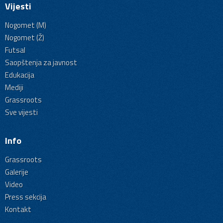
Vijesti
Nogomet (M)
Nogomet (Ž)
Futsal
Saopštenja za javnost
Edukacija
Mediji
Grassroots
Sve vijesti
Info
Grassroots
Galerije
Video
Press sekcija
Kontakt