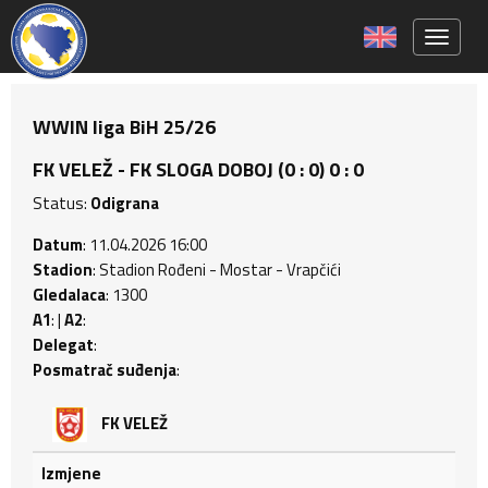
Toggle 
WWIN liga BiH 25/26
FK VELEŽ - FK SLOGA DOBOJ (0 : 0) 0 : 0
Status:
Odigrana
Datum
: 11.04.2026 16:00
Stadion
: Stadion Rođeni - Mostar - Vrapčići
Gledalaca
: 1300
A1
: |
A2
:
Delegat
:
Posmatrač suđenja
:
FK VELEŽ
Izmjene