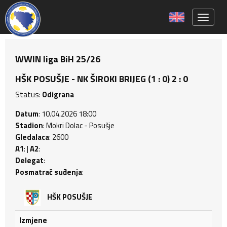
Toggle 
WWIN liga BiH 25/26
HŠK POSUŠJE - NK ŠIROKI BRIJEG (1 : 0) 2 : 0
Status:
Odigrana
Datum
: 10.04.2026 18:00
Stadion
: Mokri Dolac - Posušje
Gledalaca
: 2600
A1
: |
A2
:
Delegat
:
Posmatrač suđenja
:
HŠK POSUŠJE
Izmjene