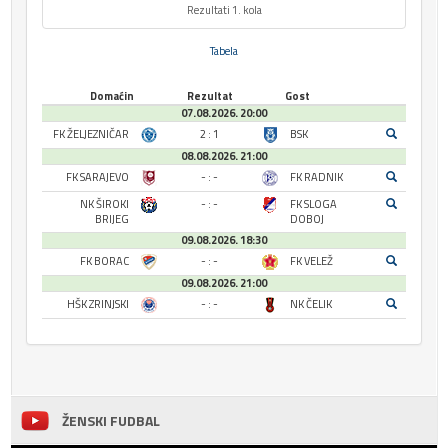
Rezultati 1. kola
Tabela
Domaćin
Rezultat
Gost
07.08.2026. 20:00
FK ŽELJEZNIČAR
2 : 1
BSK
08.08.2026. 21:00
FK SARAJEVO
- : -
FK RADNIK
NK ŠIROKI
- : -
FK SLOGA
BRIJEG
DOBOJ
09.08.2026. 18:30
FK BORAC
- : -
FK VELEŽ
09.08.2026. 21:00
HŠK ZRINJSKI
- : -
NK ČELIK
ŽENSKI FUDBAL