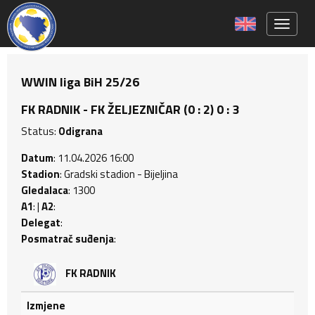
Toggle 
WWIN liga BiH 25/26
FK RADNIK - FK ŽELJEZNIČAR (0 : 2) 0 : 3
Status:
Odigrana
Datum
: 11.04.2026 16:00
Stadion
: Gradski stadion - Bijeljina
Gledalaca
: 1300
A1
: |
A2
:
Delegat
:
Posmatrač suđenja
:
FK RADNIK
Izmjene