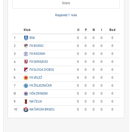
Tabela
Raspored 1. kola
Klub
U
P
N
I
Bod
1
BSK
0
0
0
0
0
2
FK BORAC
0
0
0
0
0
3
FK RADNIK
0
0
0
0
0
4
FK SARAJEVO
0
0
0
0
0
5
FK SLOGA DOBOJ
0
0
0
0
0
6
FK VELEŽ
0
0
0
0
0
7
FK ŽELJEZNIČAR
0
0
0
0
0
8
HŠK ZRINJSKI
0
0
0
0
0
9
NK ČELIK
0
0
0
0
0
10
NK ŠIROKI BRIJEG
0
0
0
0
0