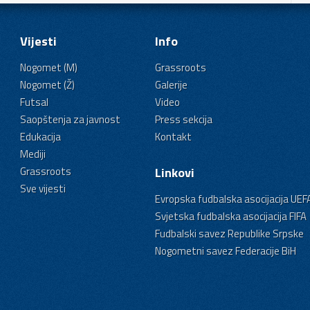
Vijesti
Info
Nogomet (M)
Grassroots
Nogomet (Ž)
Galerije
Futsal
Video
Saopštenja za javnost
Press sekcija
Edukacija
Kontakt
Mediji
Grassroots
Linkovi
Sve vijesti
Evropska fudbalska asocijacija UEF
Svjetska fudbalska asocijacija FIFA
Fudbalski savez Republike Srpske
Nogometni savez Federacije BiH