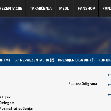
REZENTACIJE
TAKMIČENJA
MEDIJI
FANSHOP
FAN
IH (M)
"A" REPREZENTACIJA (Ž)
PREMIJER LIGA BIH (Ž)
KUP BIH
Status:
Odigrana
A1
: |
A2
:
Delegat
:
Posmatrač suđenja
: