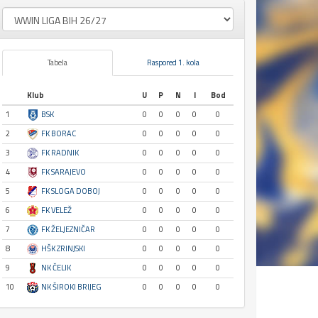
Tabela
Raspored 1. kola
Klub
U
P
N
I
Bod
1
BSK
0
0
0
0
0
2
FK BORAC
0
0
0
0
0
3
FK RADNIK
0
0
0
0
0
4
FK SARAJEVO
0
0
0
0
0
5
FK SLOGA DOBOJ
0
0
0
0
0
6
FK VELEŽ
0
0
0
0
0
7
FK ŽELJEZNIČAR
0
0
0
0
0
8
HŠK ZRINJSKI
0
0
0
0
0
9
NK ČELIK
0
0
0
0
0
10
NK ŠIROKI BRIJEG
0
0
0
0
0