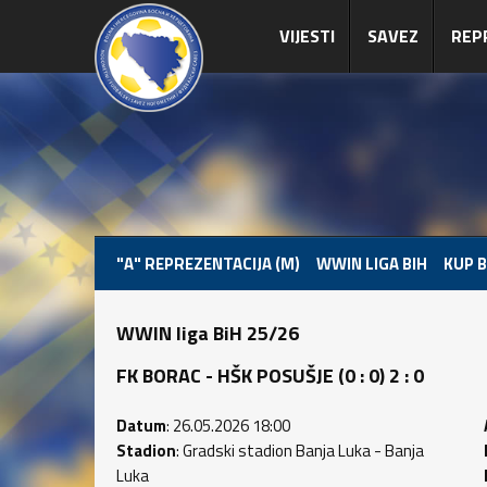
VIJESTI
SAVEZ
REP
"A" REPREZENTACIJA (M)
WWIN LIGA BIH
KUP B
WWIN liga BiH 25/26
FK BORAC - HŠK POSUŠJE (0 : 0) 2 : 0
Datum
: 26.05.2026 18:00
Stadion
: Gradski stadion Banja Luka - Banja
Luka