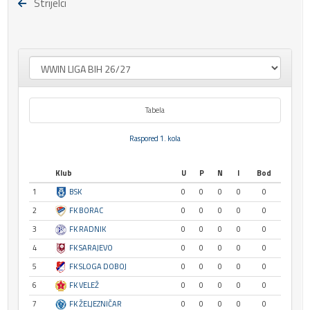
Strijelci
Tabela
Raspored 1. kola
Klub
U
P
N
I
Bod
1
BSK
0
0
0
0
0
2
FK BORAC
0
0
0
0
0
3
FK RADNIK
0
0
0
0
0
4
FK SARAJEVO
0
0
0
0
0
5
FK SLOGA DOBOJ
0
0
0
0
0
6
FK VELEŽ
0
0
0
0
0
7
FK ŽELJEZNIČAR
0
0
0
0
0