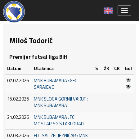
Toggle 
Miloš Todorić
Premijer futsal liga BiH
Datum
Utakmica
S
ŽK
CK
Gol
07.02.2026
MNK BUBAMARA : GFC
SARAJEVO
15.02.2026
MNK SLOGA GORNJI VAKUF :
MNK BUBAMARA
21.02.2026
MNK BUBAMARA : FC
MOSTAR SG STAKLORAD
02.03.2026
FUTSAL ŽELJEZNIČAR : MNK