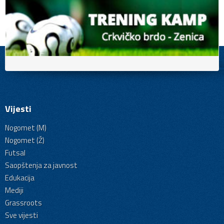
Vijesti
Nogomet (M)
Nogomet (Ž)
Futsal
Saopštenja za javnost
Edukacija
Mediji
Grassroots
Sve vijesti