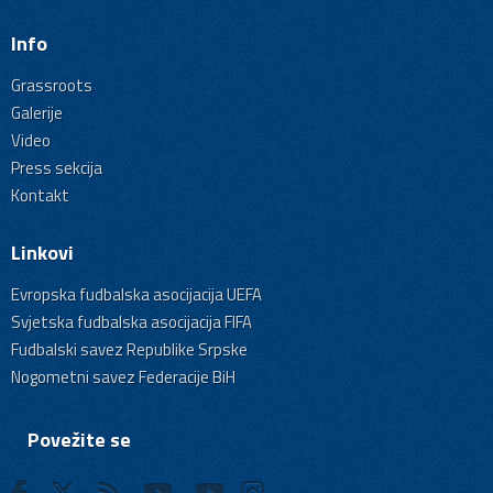
Info
Grassroots
Galerije
Video
Press sekcija
Kontakt
Linkovi
Evropska fudbalska asocijacija UEFA
Svjetska fudbalska asocijacija FIFA
Fudbalski savez Republike Srpske
Nogometni savez Federacije BiH
Povežite se