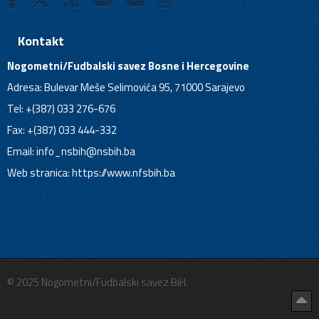
Kontakt
Nogometni/Fudbalski savez Bosne i Hercegovine
Adresa: Bulevar Meše Selimovića 95, 71000 Sarajevo
Tel: +(387) 033 276-676
Fax: +(387) 033 444-332
Email:
info_nsbih@nsbih.ba
Web stranica: https://www.nfsbih.ba
© 2025 Nogometni/Fudbalski savez BiH.