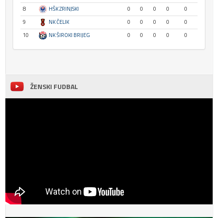
8
HŠK ZRINJSKI
0
0
0
0
0
9
NK ČELIK
0
0
0
0
0
10
NK ŠIROKI BRIJEG
0
0
0
0
0
ŽENSKI FUDBAL