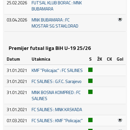
25.02.2026
FUTSAL KLUB BORAC : MNK
BUBAMARA
03.04.2026
MNK BUBAMARA : FC
MOSTAR SG STAKLORAD
Premijer futsal liga BiH U-19 25/26
Datum
Utakmica
S
ŽK
CK
Gol
31.01.2021
KMF ''Policajac'' : FC SALINES
31.01.2021
FC SALINES : G.F.C. Sarajevo
31.01.2021
MNK BOSNA KOMPRED : FC
SALINES
31.01.2021
FC SALINES : MNK KASKADA
07.03.2021
FC SALINES : KMF ''Policajac''