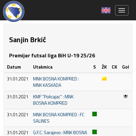
Toggle 
Sanjin Brkić
Premijer futsal liga BiH U-19 25/26
Datum
Utakmica
S
ŽK
CK
Gol
31.01.2021
MNK BOSNA KOMPRED :
MNK KASKADA
31.01.2021
KMF ''Policajac'' : MNK
BOSNA KOMPRED
31.01.2021
MNK BOSNA KOMPRED : FC
SALINES
31.01.2021
G.F.C. Sarajevo : MNK BOSNA