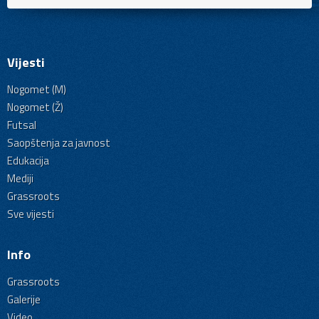
Vijesti
Nogomet (M)
Nogomet (Ž)
Futsal
Saopštenja za javnost
Edukacija
Mediji
Grassroots
Sve vijesti
Info
Grassroots
Galerije
Video