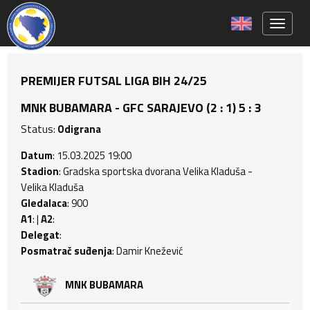
Toggle 
PREMIJER FUTSAL LIGA BIH 24/25
MNK BUBAMARA - GFC SARAJEVO (2 : 1) 5 : 3
Status:
Odigrana
Datum
: 15.03.2025 19:00
Stadion
: Gradska sportska dvorana Velika Kladuša -
Velika Kladuša
Gledalaca
: 900
A1
: |
A2
:
Delegat
:
Posmatrač suđenja
: Damir Knežević
MNK BUBAMARA