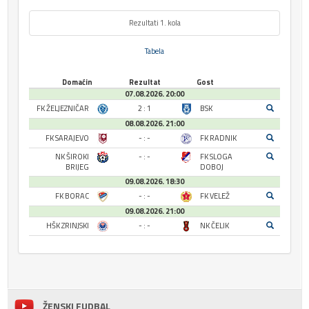
Rezultati 1. kola
Tabela
Domaćin
Rezultat
Gost
07.08.2026. 20:00
FK ŽELJEZNIČAR
2 : 1
BSK
08.08.2026. 21:00
FK SARAJEVO
- : -
FK RADNIK
NK ŠIROKI
- : -
FK SLOGA
BRIJEG
DOBOJ
09.08.2026. 18:30
FK BORAC
- : -
FK VELEŽ
09.08.2026. 21:00
HŠK ZRINJSKI
- : -
NK ČELIK
ŽENSKI FUDBAL